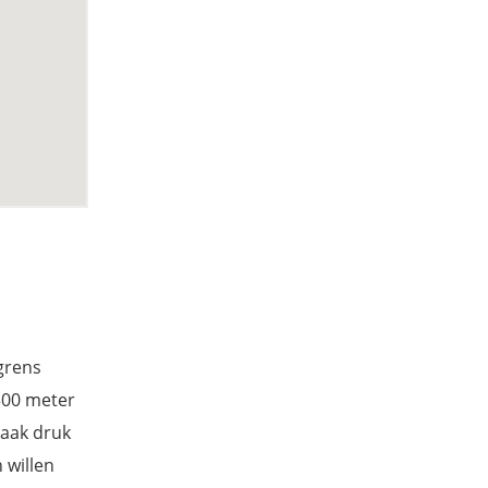
grens
300 meter
vaak druk
 willen