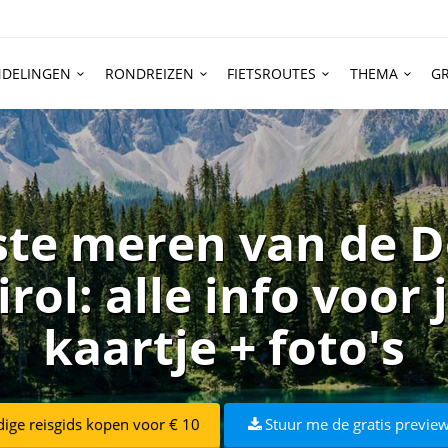
DELINGEN
RONDREIZEN
FIETSROUTES
THEMA
GR
ste meren van de 
irol: alle info voor 
kaartje + foto's
dige reisgids kopen voor € 10
Stuur me de gratis preview