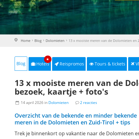
Home
Blog
Dolomieten
13 x mooiste meren van de Dolomieten en Z
★
Blog
Hotels
Reispromos
Tours & tickets
V
13 x mooiste meren van de Dolom
bezoek, kaartje + foto's
14 april 2026 in
Dolomieten
2 reacties
Overzicht van de bekende en minder bekende
meren in de Dolomieten en Zuid-Tirol + tips
Trek je binnenkort op vakantie naar de Dolomieten 