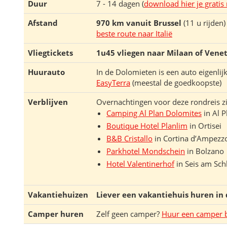
Duur
7 - 14 dagen (
download hier je gratis
Afstand
970 km vanuit Brussel
(11 u rijden)
beste route naar Italië
Vliegtickets
1u45 vliegen naar Milaan of Venet
Huurauto
In de Dolomieten is een auto eigenlij
EasyTerra
(meestal de goedkoopste)
Verblijven
Overnachtingen voor deze rondreis zi
Camping Al Plan Dolomites
in Al P
Boutique Hotel Planlim
in Ortisei
B&B Cristallo
in Cortina dʼAmpezz
Parkhotel Mondschein
in Bolzano
Hotel Valentinerhof
in Seis am Sch
Vakantiehuizen
Liever een vakantiehuis huren in
Camper huren
Zelf geen camper?
Huur een camper 