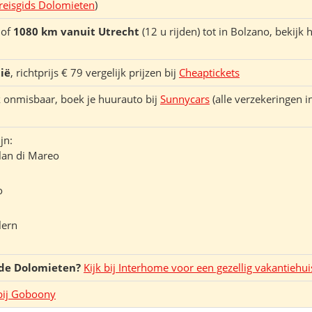
 reisgids Dolomieten
)
 of
1080 km vanuit Utrecht
(12 u rijden) tot in Bolzano, bekijk 
ië
, richtprijs € 79 vergelijk prijzen bij
Cheaptickets
k onmisbaar, boek je huurauto bij
Sunnycars
(alle verzekeringen in
jn:
lan di Mareo
o
lern
 de Dolomieten?
Kijk bij Interhome voor een gezellig vakantiehui
bij Goboony