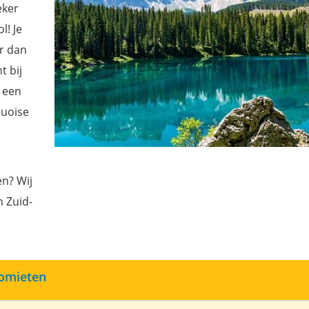
eker
l! Je
er dan
t bij
f een
quoise
en? Wij
 Zuid-
lomieten