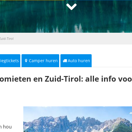
uid-Tirol
liegtickets
Camper huren
Auto huren
ieten en Zuid-Tirol: alle info voo
en hou