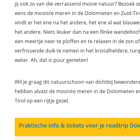
jij ook zo van die verrassend mooie natuur? Bezoek z
eens de mooiste meren in de Dolomieten en Zuid-Tiro
vindt er het ene na het andere, het ene al wat blauw
het andere. Niets leuker dan na een flinke wandeltoch
een meertje neer te ploffen en te relaxen in de zon o
verfrissende duik te nemen in het kristalheldere, tur
water. Ah, dat is puur genieten!
Wil je graag dit natuurschoon van dichtbij bewonder
hebben alvast de mooiste meren in de Dolomieten en
Tirol op een rijtje gezet.
Praktische info & tickets voor je roadtrip Do