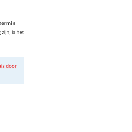
meermin
ijn, is het
eis door