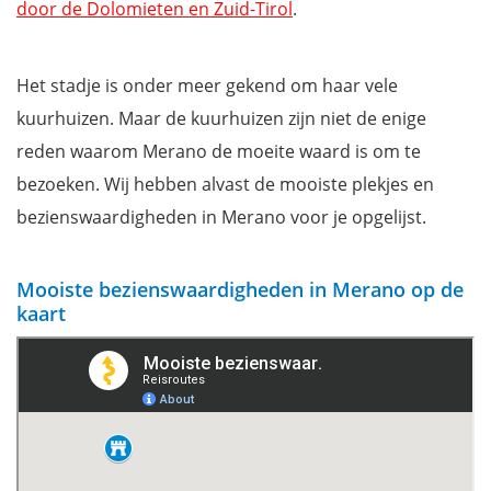
door de Dolomieten en Zuid-Tirol
.
Ontspannen in de thermale baden van Merano
Waterval van Partschins
Het stadje is onder meer gekend om haar vele
Kurhaus van Merano
kuurhuizen. Maar de kuurhuizen zijn niet de enige
Neem plaats op een van de terrasjes aan de Passeier
reden waarom Merano de moeite waard is om te
Promenade
bezoeken. Wij hebben alvast de mooiste plekjes en
Tappeinerweg, mooiste promenade in Merano
bezienswaardigheden in Merano voor je opgelijst.
Kasteel Trautmansdorff
Kasteel Tirolo
Kasteel Rametz
Mooiste bezienswaardigheden in Merano op de
kaart
Waar overnachten in Merano/Meran?
Filmpje: Sfeerbeelden van een bezoek aan Merano/Meran
Extra: download je gratis reisgids Dolomieten & Zuid-Tirol