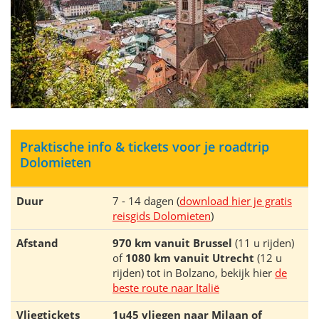
Praktische info & tickets voor je roadtrip
Dolomieten
Duur
7 - 14 dagen (
download hier je gratis
reisgids Dolomieten
)
Afstand
970 km vanuit Brussel
(11 u rijden)
of
1080 km vanuit Utrecht
(12 u
rijden) tot in Bolzano, bekijk hier
de
beste route naar Italië
Vliegtickets
1u45 vliegen naar Milaan of