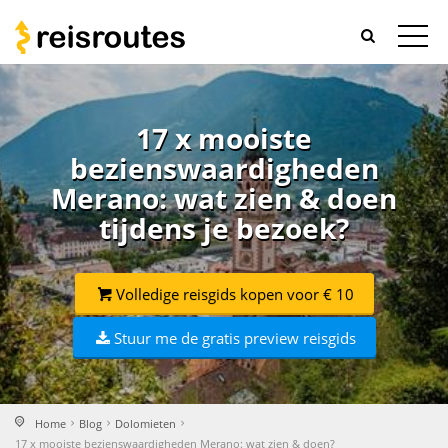
17 x mooiste
bezienswaardigheden
Merano: wat zien & doen
tijdens je bezoek?
Volledige reisgids kopen voor € 10
Stuur me de gratis preview reisgids
Home
Blog
Dolomieten
17 x mooiste bezienswaardigheden Merano: wat zien & doen?