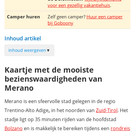
voor een gezellig vakantiehuis
.
Camper huren
Zelf geen camper?
Huur een camper
bij Goboony
Inhoud artikel
Inhoud weergeven
▼
Wandel door het stadscentrum van Merano
Kaartje met de mooiste
Postbrücke
bezienswaardigheden van
Duomo di San Nicolò
Merano
Wandel door de steegjes van de Steinachwijk
Portici van Merano (Laubengasse)
Merano is een sfeervolle stad gelegen in de regio
Wandelhalle
Trentino-Alto Adige
,
in het noorden van
Zuid-Tirol
. Het
Pulverturm (kruidtoren)
stadje ligt op 35 minuten rijden van de hoofdstad
Palais Mamming Museum
Bolzano
en is makkelijk te bereiken tijdens een
rondreis
Synagoge en Joods Museum van Merano