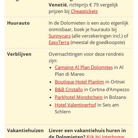
Venetië
, richtprijs € 79 vergelijk
prijzen bij
Cheaptickets
Huurauto
In de Dolomieten is een auto eigenlijk
onmisbaar, boek je huurauto bij
Sunnycars
(alle verzekeringen incl.) of
EasyTerra
(meestal de goedkoopste)
Verblijven
Overnachtingen voor deze rondreis
zijn:
Camping Al Plan Dolomites
in Al
Plan di Mareo
Boutique Hotel Planlim
in Ortisei
B&B Cristallo
in Cortina dʼAmpezzo
Parkhotel Mondschein
in Bolzano
Hotel Valentinerhof
in Seis am
Schlern
Vakantiehuizen
Liever een vakantiehuis huren in
de Dolomieten?
Kijk bij Interhome