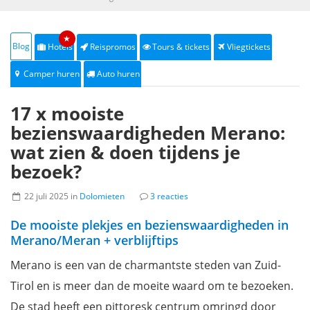
★
Blog
Hotels
Reispromos
Tours & tickets
Vliegtickets
Camper huren
Auto huren
17 x mooiste
bezienswaardigheden Merano:
wat zien & doen tijdens je
bezoek?
22 juli 2025 in
Dolomieten
3 reacties
De mooiste plekjes en bezienswaardigheden in
Merano/Meran + verblijftips
Merano is een van de charmantste steden van Zuid-
Tirol en is meer dan de moeite waard om te bezoeken.
De stad heeft een pittoresk centrum omringd door