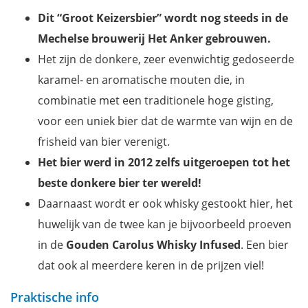
Kalverdutje - Herenthout
Dit “Groot Keizersbier” wordt nog steeds in de
Yurt B&B Egelantier – Arendonk
Mechelse brouwerij Het Anker gebrouwen.
Treelodge - Retie
Het zijn de donkere, zeer evenwichtig gedoseerde
Hostel Wadi - Kasterlee
karamel- en aromatische mouten die, in
Download je gratis stadswandeling Antwerpen
combinatie met een traditionele hoge gisting,
voor een uniek bier dat de warmte van wijn en de
frisheid van bier verenigt.
Het bier werd in 2012 zelfs uitgeroepen tot het
beste donkere bier ter wereld!
Daarnaast wordt er ook whisky gestookt hier, het
huwelijk van de twee kan je bijvoorbeeld proeven
in de
Gouden Carolus Whisky Infused
. Een bier
dat ook al meerdere keren in de prijzen viel!
Praktische info