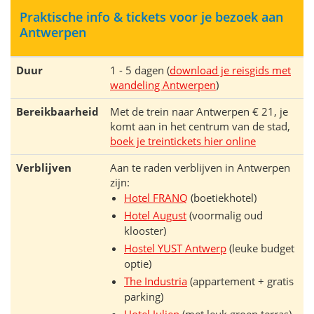
Praktische info & tickets voor je bezoek aan
Antwerpen
Duur
1 - 5 dagen (
download je reisgids met
wandeling Antwerpen
)
Bereikbaarheid
Met de trein naar Antwerpen € 21, je
komt aan in het centrum van de stad,
boek je treintickets hier online
Verblijven
Aan te raden verblijven in Antwerpen
zijn:
Hotel FRANQ
(boetiekhotel)
Hotel August
(voormalig oud
klooster)
Hostel YUST Antwerp
(leuke budget
optie)
The Industria
(appartement + gratis
parking)