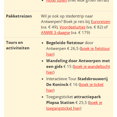
Hotel Julien
(met leuk groen terras)
Pakketreizen
Wil je ook op stedentrip naar
Antwerpen? Boek je reis bij
Euroreizen
(va. € 49),
Voordeeluitjes
(va. € 82) of
ANWB 3-daagse
(va. € 179)
Tours en
Begeleide fietstour
door
activiteiten
Antwerpen € 26,5 (
boek je fietstour
hier
)
Wandeling door Antwerpen met
een gids
€ 15 (
boek je wandeltocht
hier
)
Interactieve Tour
Stadsbrouwerij
De Koninck
€ 16 (
boek je ticket
hier
)
Toegangsticket
attractiepark
Plopsa Station
€ 25,5 (
boek je
toegangsticket hier
)