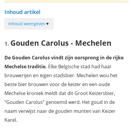
Inhoud artikel
Inhoud weergeven
▼
Gouden Carolus - Mechelen
Gouden Carolus - Mechelen
Liers Vlaaike
Antwerpse Handjes
De Gouden Carolus vindt zijn oorsprong in de rijke
Brouwerij De Koninck - Antwerpen
Mechelse traditie.
Elke Belgische stad had haar
Antwerpse koffie
brouwerijen en eigen stadsbier. Mechelen wou het
Elixir d'Anvers
beste bier brouwen voor de keizer en een oude
Hannus slaapschip - Antwerpen
Mechelse kroniek meldt dat dit Groot Keizersbier,
Pitkamperen – Bornem
“Gouden Carolus” genoemd werd. Het goud in de
Patershof - Mechelen
naam verwijst naar de gouden munten van Keizer
Hotel August - Antwerpen
Karel.
Bed On Wheels – Herenthals