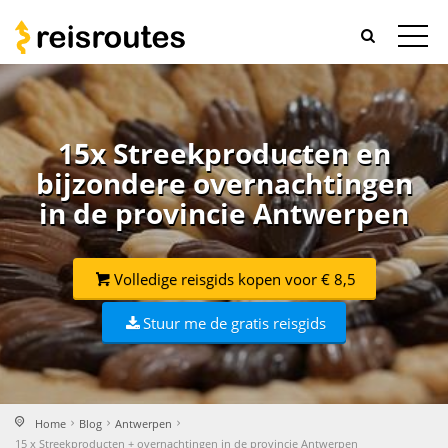
15x Streekproducten en
bijzondere overnachtingen
in de provincie Antwerpen
Volledige reisgids kopen voor € 8,5
Stuur me de gratis reisgids
Home
Blog
Antwerpen
15 x Streekproducten + overnachtingen in de provincie Antwerpen