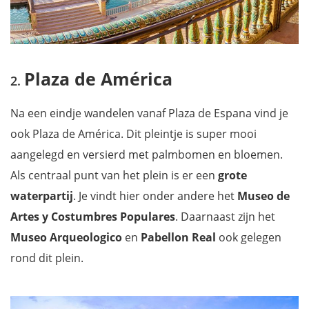
La Casa de la Ciencia
Palacio de San Telmo
Calle Sierpes
Barrio de Santa Cruz
Plaza de América
Plaza de Toros de la Maestranza
Na een eindje wandelen vanaf Plaza de Espana vind je
La Alameda
ook Plaza de América. Dit pleintje is super mooi
Macarena
aangelegd en versierd met palmbomen en bloemen.
Doe een Spaanse cooking class
Als centraal punt van het plein is er een
grote
Tapasbars
waterpartij
. Je vindt hier onder andere het
Museo de
Eten en drinken in Sevilla
Artes y Costumbres Populares
. Daarnaast zijn het
Hoe verplaatsen in Sevilla?
Museo Arqueologico
en
Pabellon Real
ook gelegen
Waar overnachten in Cádiz?
rond dit plein.
Welke auto huren voor je rondreis?
Wil jij ook niets missen tijdens je verblijf in Andalusië?