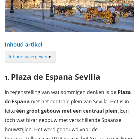
Inhoud artikel
Inhoud weergeven
▼
Plaza de Espana Sevilla
Plaza de Espana Sevilla
Plaza de América
Parque de Maria Luisa
In tegenstelling van wat sommigen denken is de
Plaza
Museo de Artes y Costumbres Populares
de Espana
niet het centrale plein van Sevilla. Het is in
Flamencoshow bijwonen in Museo del Baile Flamenco
feite
één groot gebouw met een centraal plein
. Een
Kathedraal van Sevilla
toch wat bizar gebouw met verschillende Spaanse
Museo Arqueologico
bouwstijlen. Het werd gebouwd voor de
Real Alcazar
tentoonstelling van 1929 en was het Spaanse paviljoen.