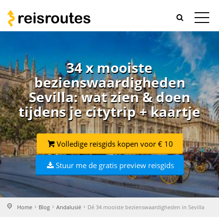
34 x mooiste
bezienswaardigheden
Sevilla: wat zien & doen
tijdens je citytrip + kaartje
Volledige reisgids kopen voor € 10
Stuur me de gratis preview reisgids
Home
Blog
Andalusië
Dé 34 mooiste bezienswaardigheden in Sevilla