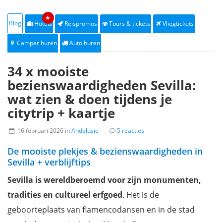
★
Blog
Hotels
Reispromos
Tours & tickets
Vliegtickets
Camper huren
Auto huren
34 x mooiste
bezienswaardigheden Sevilla:
wat zien & doen tijdens je
citytrip + kaartje
16 februari 2026 in
Andalusië
5 reacties
De mooiste plekjes & bezienswaardigheden in
Sevilla + verblijftips
Sevilla is wereldberoemd voor zijn monumenten,
tradities en cultureel erfgoed
. Het is de
geboorteplaats van flamencodansen en in de stad