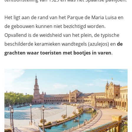
Giralda, een voormalige minaret
Palacio Arzobispal
Het ligt aan de rand van het Parque de Maria Luisa en
Iglesia Santa Maria la Blanca
de gebouwen kunnen niet bezichtigd worden.
Casa de Pilatos
Opvallend is de weidsheid van het plein, de typische
Ayuntamiento of stadhuis op het Plaza Nueva
beschilderde keramieken wandtegels (azulejos) en
de
Iglesia del Salvador
grachten waar toeristen met bootjes in varen
.
Palacio Lebrija
Doe een boottocht op de Guadalquivir rivier in Sevilla
Metropol Parasol
Museo de Bellas Artes
Capilla San José
Mercado de Triana
Capilla de los Marineros
Torre del Oro
Hospital de la Caridad