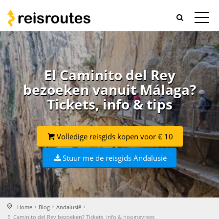
El Caminito del Rey
bezoeken vanuit Málaga?
Tickets, info & tips
Volledige reisgids kopen voor € 10
Stuur me de reisgids Andalusië
Home
Blog
Andalusië
El Caminito del Rey bezoeken? Tickets, info & hoogtevrees