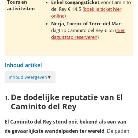
Tours en
Enkel toegangsticket
voor Caminito
activiteiten
del Rey € 14,5 (
boek je ticket hier
online
)
Nerja, Torrox of Torre del Mar
:
dagtrip Caminito del Rey € 65 (
hier
daguitstap reserveren
)
Inhoud artikel
Inhoud weergeven
▼
De dodelijke reputatie van El Caminito del Rey
De dodelijke reputatie van El
Geschiedenis van El Caminito del Rey
Caminito del Rey
Restauratie van het Koningspad
Pad naar het startpunt van El Caminito del Rey
El Caminito del Rey stond ooit bekend als een van
De ingang van El Caminito del Rey
de gevaarlijkste wandelpaden ter wereld
. De paden
Het Caminito del Rey-wandelpad