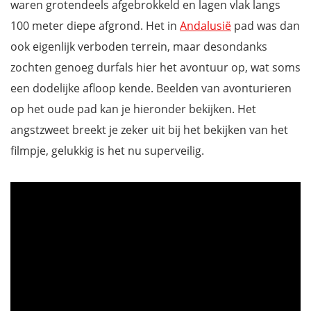
waren grotendeels afgebrokkeld en lagen vlak langs
Het eerste deel van de kloof
100 meter diepe afgrond. Het in
Andalusië
pad was dan
Tweede deel van de wandeling
ook eigenlijk verboden terrein, maar desondanks
De El Chorro-kloof met hangbrug
zochten genoeg durfals hier het avontuur op, wat soms
Terugkeren met de shuttlebus
een dodelijke afloop kende. Beelden van avonturieren
Wat is de totale wandelafstand?
op het oude pad kan je hieronder bekijken. Het
Hoe boek je tickets voor El Caminito del Rey?
angstzweet breekt je zeker uit bij het bekijken van het
Hoe bereik je El Caminito del Rey?
filmpje, gelukkig is het nu superveilig.
Wat zijn de openingsuren van El Caminito del Rey?
Praktische info voor je bezoek
Wandel de Caminito del Rey op Google Maps
Waar overnachten in de buurt van Caminito del Rey?
Wil jij ook niets missen tijdens je verblijf in Andalusië?