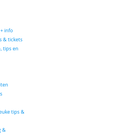
+ info
 & tickets
, tips en
iten
s
euke tips &
g &