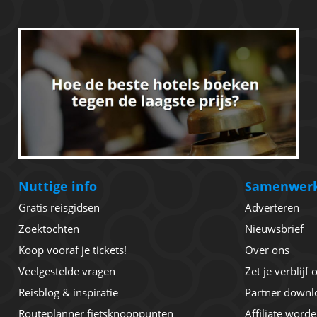
Nuttige info
Samenwer
Gratis reisgidsen
Adverteren
Zoektochten
Nieuwsbrief
Koop vooraf je tickets!
Over ons
Veelgestelde vragen
Zet je verblijf
Reisblog & inspiratie
Partner downl
Routeplanner fietsknooppunten
Affiliate word