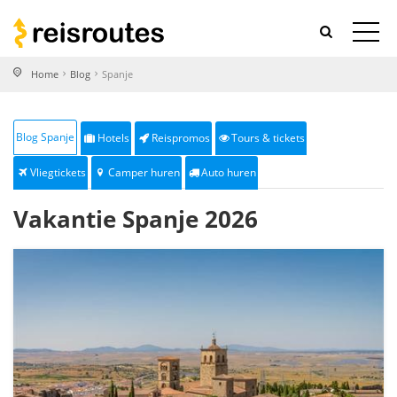
Home
Blog
Spanje
Blog Spanje
Hotels
Reispromos
Tours & tickets
Vliegtickets
Camper huren
Auto huren
Vakantie Spanje 2026