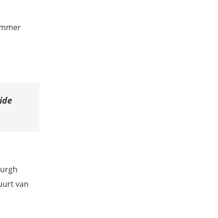
rummer
ide
burgh
uurt van