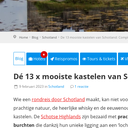
Home
Blog
Schotland
De 13 mooiste kastelen van Schotland: Comple
★
Blog
Hotels
Reispromos
Tours & tickets
V
Dé 13 x mooiste kastelen van S
9 februari 2023 in
Schotland
1 reactie
Wie een
rondreis door Schotland
maakt, kan niet voo
prachtige natuur, de heerlijke whisky en de eeuwen
kastelen. De
Schotse Highlands
zijn bezaaid met
prac
burchten
die dankzij hun unieke ligging aan een ‘loch