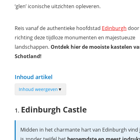
‘glen’ iconische uitzichten opleveren.
Reis vanaf de authentieke hoofdstad
Edinburgh
door
richting deze tijdloze monumenten en majestueuze
landschappen.
Ontdek hier de mooiste kastelen v
Schotland!
Inhoud artikel
Inhoud weergeven
▼
Edinburgh Castle
Edinburgh Castle
Glamis Castle
Braemar Castle
Midden in het charmante hart van Edinburgh vind
Eilean Donan
is zonder twijfel het
beroemdste en meest indruk
Barcaldine Castle (hier kan je overnachten)