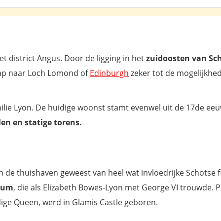
et district Angus. Door de ligging in het
zuidoosten van Sc
stap naar Loch Lomond of
Edinburgh
zeker tot de mogelijkhe
milie Lyon. De huidige woonst stamt evenwel uit de 17de ee
len en statige torens.
n de thuishaven geweest van heel wat invloedrijke Schotse f
Mum
, die als Elizabeth Bowes-Lyon met George VI trouwde. P
ige Queen, werd in Glamis Castle geboren.