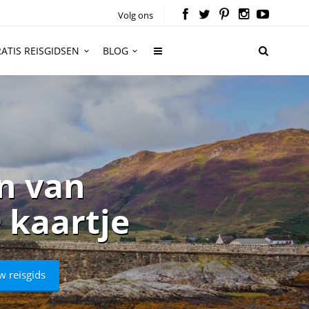
Volg ons
ATIS REISGIDSEN
BLOG
n van
 kaartje
w reisgids