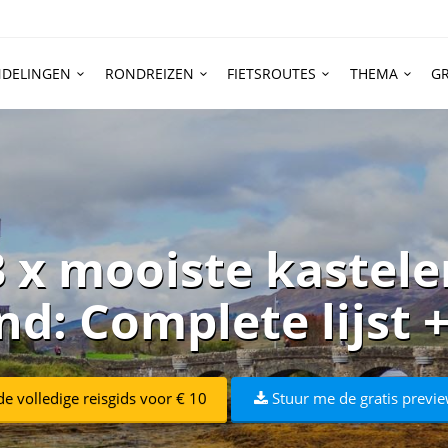
DELINGEN
RONDREIZEN
FIETSROUTES
THEMA
GR
3 x mooiste kastele
nd: Complete lijst +
e volledige reisgids voor € 10
Stuur me de gratis previe