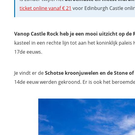
ticket online vanaf € 21
voor Edinburgh Castle onli
Dollarbeg Castle (hier kan je overnachten)
Urquhart Castle
Dunvegan Castle
Vanop Castle Rock heb je een mooi uitzicht op de 
Balmoral Castle
kasteel in een rechte lijn tot aan het koninklijk pale
Inveraray Castle
17de eeuws.
Dunottar Castle
Stirling Castle
Kilchurn Castle
Je vindt er de
Schotse kroonjuwelen en de Stone of
Kaartje met de mooiste Kastelen van Schotland
14de eeuw werden gekroond. Er is ook het beroemd
Filmpje: bekijk hier de indrukwekkende Braemar Gathering
Extra: Download onze reisgids Schotland, zo mis je niets