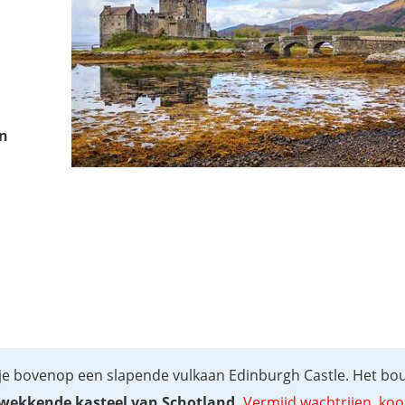
an
 je bovenop een slapende vulkaan Edinburgh Castle. Het b
wekkende kasteel van Schotland.
Vermijd wachtrijen, koo