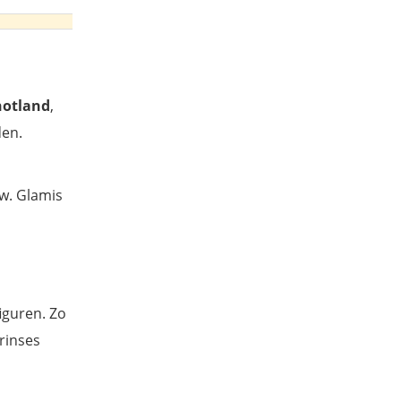
hotland
,
den.
uw. Glamis
iguren. Zo
rinses