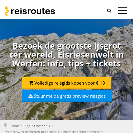
Bezoek de grootste ijsgrot
ter wereld, Eisriesenwelt in
Werfen: info, tips + tickets
Volledige reisgids kopen voor € 10
Stuur me de gratis preview reisgids
Home
Blog
Oostenrijk
Eisriesenwelt in Werfen bezoeken? De grootste ijsgrot ter wereld