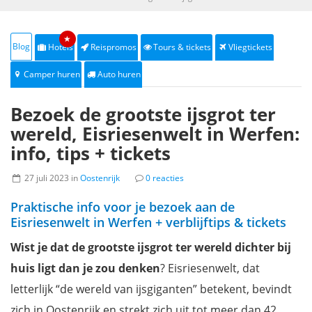
★
Blog
Hotels
Reispromos
Tours & tickets
Vliegtickets
Camper huren
Auto huren
Bezoek de grootste ijsgrot ter
wereld, Eisriesenwelt in Werfen:
info, tips + tickets
27 juli 2023 in
Oostenrijk
0 reacties
Praktische info voor je bezoek aan de
Eisriesenwelt in Werfen + verblijftips & tickets
Wist je dat de grootste ijsgrot ter wereld dichter bij
huis ligt dan je zou denken
? Eisriesenwelt, dat
letterlijk “de wereld van ijsgiganten” betekent, bevindt
zich in Oostenrijk en strekt zich uit tot meer dan 42