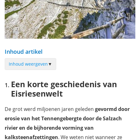
Inhoud artikel
Inhoud weergeven
▼
Een korte geschiedenis van Eisriesenwelt
Een korte geschiedenis van
Wat kan je verwachten bij een bezoek aan Eisriesenwelt
Eisriesenwelt
Eisriesenwelt bezoeken: hoe geraak je er?
Wat kosten tickets voor Eisriesenwelt?
De grot werd miljoenen jaren geleden
gevormd door
Openingsuren van de Eisriesenwelt
erosie van het Tennengebergte door de Salzach
Essentiële informatie voor een bezoek aan Eisriesenwelt
rivier
en de bijhorende vorming van
Wat te doen na je bezoek aan Eisriesenwelt?
kalksteenafzettingen
. We weten niet wanneer ze