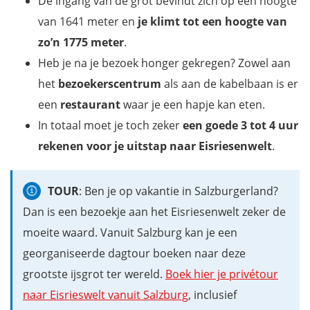
De ingang van de grot bevindt zich op een hoogte
van 1641 meter en
je klimt tot een hoogte van
zo’n 1775 meter
.
Heb je na je bezoek honger gekregen? Zowel aan
het
bezoekerscentrum
als aan de kabelbaan is er
een
restaurant
waar je een hapje kan eten.
In totaal moet je toch zeker
een goede 3 tot 4 uur
rekenen voor je uitstap naar Eisriesenwelt
.
TOUR
: Ben je op vakantie in Salzburgerland?
Dan is een bezoekje aan het Eisriesenwelt zeker de
moeite waard. Vanuit Salzburg kan je een
georganiseerde dagtour boeken naar deze
grootste ijsgrot ter wereld.
Boek hier je privétour
naar Eisrieswelt vanuit Salzburg
, inclusief