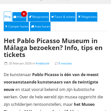
★
Blog
Hotels
Reispromos
Tours & tickets
Vliegtickets
Camper huren
Auto huren
Het Pablo Picasso Museum in
Málaga bezoeken? Info, tips en
tickets
20 februari 2026 in
Andalusië
0 reacties
De kunstenaar
Pablo Picasso is één van de meest
vooraanstaande kunstenaars van de twintigste
eeuw
en staat vooral bekend om zijn kubistische
werken. Over de hele wereld zijn musea opgericht die
zijn schilderijen tentoonstellen, maar
het Museo