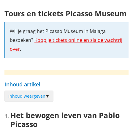
Tours en tickets Picasso Museum
Wil je graag het Picasso Museum in Malaga
bezoeken?
Koop je tickets online en sla de wachtrij
over
.
Inhoud artikel
Inhoud weergeven
▼
Het bewogen leven van Pablo Picasso
Het bewogen leven van Pablo
Het Picasso Museum
Picasso
Openingstijden van het Picasso Museum