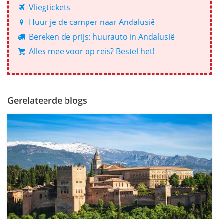
Vliegtickets
Huur je de camper naar Andalusië
Bereken de prijs: huurauto in Andalusië
Alles mee voor op reis? Bestel het!
Gerelateerde blogs