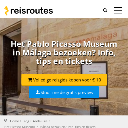
Het Pablo Picasso Museum
in Málaga bezoeken? Info,
tips en tickets
Volledige reisgids kopen voor € 10
Stuur me de gratis preview
Home
Blog
Andalusië
Het Picasso Museum in Málaga bezoeken? Info, tips en tickets