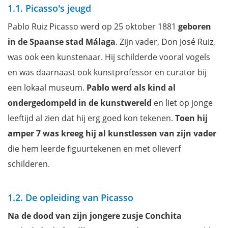
Tickets om het Picasso Museum te bezoeken
1.1. Picasso's jeugd
Hoe vermijd ik de wachtrijen?
Pablo Ruiz Picasso werd op 25 oktober 1881
geboren
Hoe bereik ik het Picasso Museum?
in de Spaanse stad Málaga
. Zijn vader, Don José Ruiz,
Praktische info voor je bezoek
was ook een kunstenaar. Hij schilderde vooral vogels
Waar overnachten in Málaga?
en was daarnaast ook kunstprofessor en curator bij
Filmpje: de binnenkant van het Picasso Museum
een lokaal museum.
Pablo werd als kind al
Wil je ook niets missen tijdens je verblijf in Málaga?
ondergedompeld in de kunstwereld
en liet op jonge
leeftijd al zien dat hij erg goed kon tekenen.
Toen hij
amper 7 was kreeg hij al kunstlessen van zijn vader
die hem leerde figuurtekenen en met olieverf
schilderen.
1.2. De opleiding van Picasso
Na de dood van zijn jongere zusje Conchita