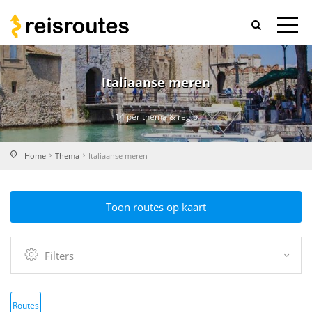
Italiaanse meren
14 per thema & regio
Home
Thema
Italiaanse meren
Toon routes op kaart
Filters
Routes