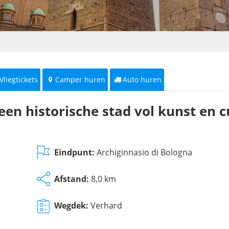
Vliegtickets
Camper huren
Auto huren
en historische stad vol kunst en c
Eindpunt:
Archiginnasio di Bologna
Afstand:
8,0 km
Wegdek:
Verhard