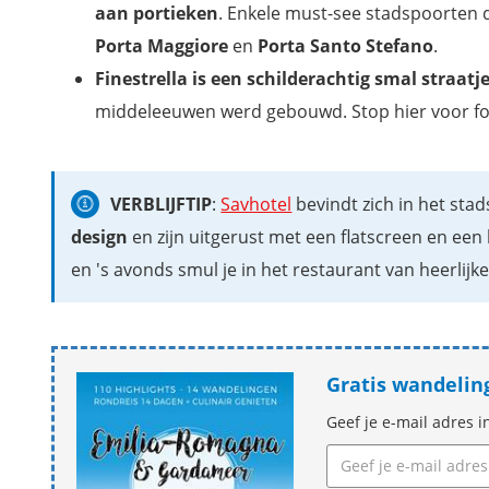
aan portieken
. Enkele must-see stadspoorten di
Porta Maggiore
en
Porta Santo Stefano
.
Finestrella is een schilderachtig smal straat
middeleeuwen werd gebouwd. Stop hier voor foto
VERBLIJFTIP
:
Savhotel
bevindt zich in het sta
design
en zijn uitgerust met een flatscreen en een 
en 's avonds smul je in het restaurant van heerlijk
Gratis wandelin
Geef je e-mail adres i