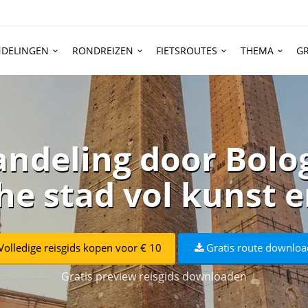
DELINGEN
RONDREIZEN
FIETSROUTES
THEMA
GR
ndeling door Bolo
he stad vol kunst 
Volledige reisgids kopen voor € 10
Gratis route downlo
Gratis preview reisgids downloaden