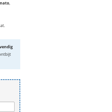
onato
,
at.
evendig
ntbijt