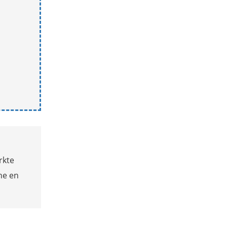
rkte
he en