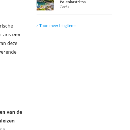
Paleokastritsa
Corfu
rische
Toon meer blogitems
chtans
een
van deze
overende
den van de
leizen
 de