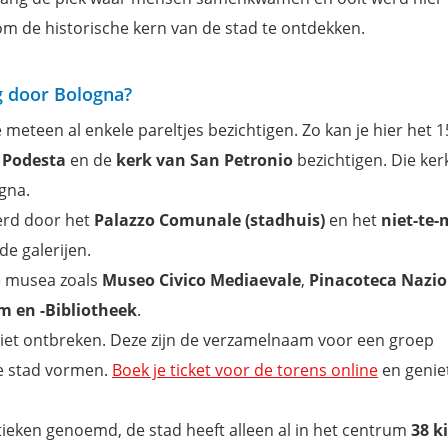
om de historische kern van de stad te ontdekken.
g door Bologna?
e meteen al enkele pareltjes bezichtigen. Zo kan je hier het
l Podesta
en de
kerk van San Petronio
bezichtigen. Die kerk
gna.
erd door het
Palazzo Comunale (stadhuis)
en het
niet-te-
de galerijen.
e musea zoals
Museo Civico Mediaevale
,
Pinacoteca Nazio
 en -Bibliotheek
.
iet ontbreken. Deze zijn de verzamelnaam voor een groep
e stad vormen.
Boek je ticket voor de torens online
en genie
ieken genoemd, de stad heeft alleen al in het centrum
38 k