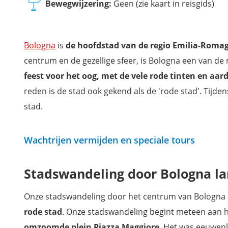
Bewegwijzering:
Geen (zie kaart in reisgids)
Bologna
is
de hoofdstad van de regio Emilia-Romag
centrum en de gezellige sfeer, is Bologna een van d
feest voor het oog, met de vele rode tinten en a
reden is de stad ook gekend als de 'rode stad'. Tijd
stad.
Wachtrijen vermijden en speciale tours
Stadswandeling door Bologna l
Onze stadswandeling door het centrum van Bologna 
rode stad
. Onze stadswandeling begint meteen aan h
omzoomde plein Piazza Maggiore
. Het was eeuwen