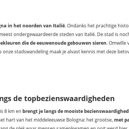
na in het noorden van Italië
. Ondanks het prachtige histo
e meest ondergewaardeerde steden van Italië. De stad is no
ardekleuren die de eeuwenoude gebouwen sieren
. Omwille 
ens onze stadswandeling maak je alvast kennis met deze bet
angs de topbezienswaardigheden
is 8 km en
brengt je langs de mooiste bezienswaardighe
et hart van het middeleeuwse Bologna: het grootse,
met pa
lang de plek waar mensen samenkwamen en ooit werd hier