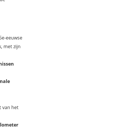
 15e-eeuwse
, met zijn
missen
nale
t van het
ilometer