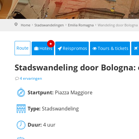
Home
Stadswandelingen
Emilia Romagna
Wandeling door Bologna
★
Route
Hotels
Reispromos
Tours & tickets
Stadswandeling door Bologna: e
4 ervaringen
Startpunt:
Piazza Maggiore
Type:
Stadswandeling
Duur:
4 uur