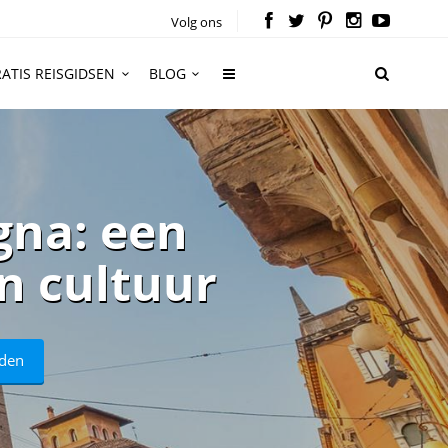
Volg ons
ATIS REISGIDSEN
BLOG
gna: een
en cultuur
aden