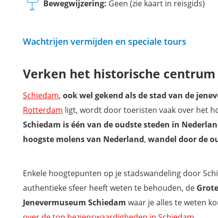
Bewegwijzering:
Geen (zie kaart in reisgids)
Wachtrijen vermijden en speciale tours
Verken het historische centru
Schiedam
,
ook wel gekend als de stad van de jene
Rotterdam
ligt, wordt door toeristen vaak over het 
Schiedam is één van de oudste steden in Nederland
hoogste molens van Nederland
,
wandel door de o
Enkele hoogtepunten op je stadswandeling door Sch
authentieke sfeer heeft weten te behouden, de
Grot
Jenevermuseum Schiedam
waar je alles te weten 
over de top bezienswaardigheden in Schiedam
.