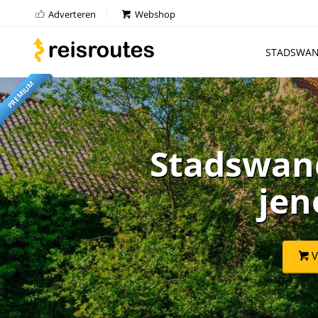
Adverteren
Webshop
STADSWAN
PREMIUM
Stadswand
jen
V