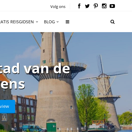
Volg ons
ATIS REISGIDSEN
BLOG
tad van de
lens
eview