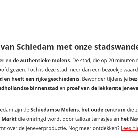
m van Schiedam met onze stadswande
ver en de authentieke molens
. De stad, die op 20 minuten 
hoofd gezien. Toch is deze stad meer dan een bezoekje waard
 en heeft een rijke geschiedenis
. Bewonder tijdens je
bez
udhollandse binnenstad
en
proef van de lekkerste jeneve
iedam zijn de
Schiedamse Molens
,
het oude centrum
die z
e Markt
die omringd wordt door talloze terrasjes en
het Na
komt over de jeneverproductie. Nog meer ontdekken?
Lees hi