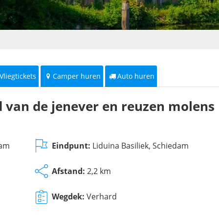
Vliegtickets
Camper huren
Auto huren
 van de jenever en reuzen molens
dam
Eindpunt:
Liduina Basiliek, Schiedam
Afstand:
2,2 km
Wegdek:
Verhard