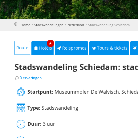
Home
Stadswandelingen
Nederland
Stadswandeling Schiedam
★
Route
Hotels
Reispromos
Tours & tickets
Stadswandeling Schiedam: stad
0 ervaringen
Startpunt:
Museummolen De Walvisch, Schie
Type:
Stadswandeling
Duur:
3 uur