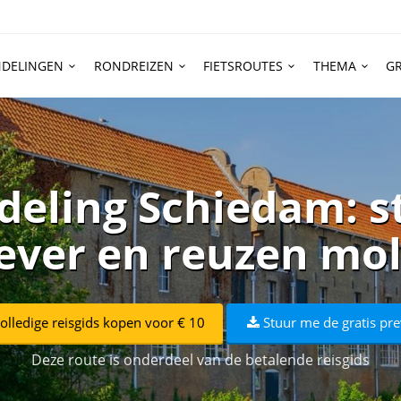
DELINGEN
RONDREIZEN
FIETSROUTES
THEMA
GR
eling Schiedam: s
ever en reuzen mo
olledige reisgids kopen voor € 10
Stuur me de gratis pr
Deze route is onderdeel van de betalende reisgids