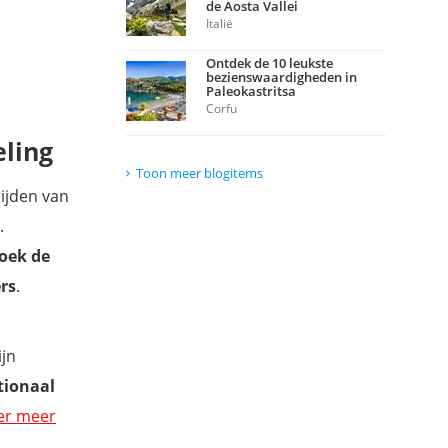
de Aosta Vallei
Italië
Ontdek de 10 leukste
bezienswaardigheden in
Paleokastritsa
Corfu
ling
Toon meer blogitems
rijden van
.
oek de
rs
.
ijn
tionaal
er meer