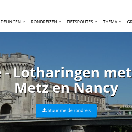
DELINGEN
RONDREIZEN
FIETSROUTES
THEMA
GR
 - Lotharingen me
Metz en Nancy
Stuur me de rondreis