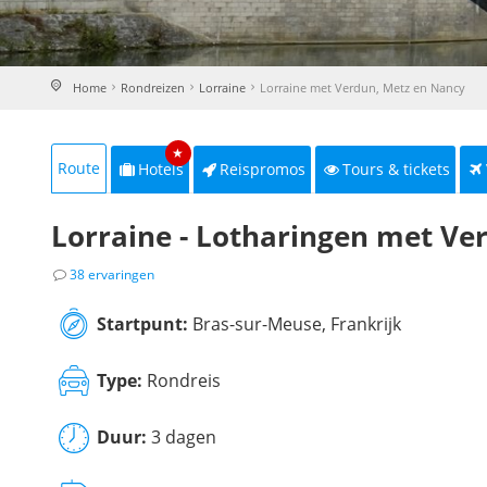
Home
Rondreizen
Lorraine
Lorraine met Verdun, Metz en Nancy
★
Route
Hotels
Reispromos
Tours & tickets
Lorraine - Lotharingen met Ve
38 ervaringen
Startpunt:
Bras-sur-Meuse, Frankrijk
Type:
Rondreis
Duur:
3 dagen