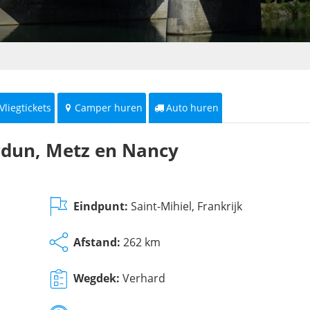
Vliegtickets
Camper huren
Auto huren
rdun, Metz en Nancy
Eindpunt:
Saint-Mihiel, Frankrijk
Afstand:
262 km
Wegdek:
Verhard