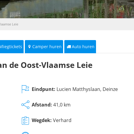
Vlaamse Leie
Vliegtickets
Camper huren
Auto huren
van de Oost-Vlaamse Leie
Eindpunt:
Lucien Matthyslaan, Deinze
Afstand:
41,0 km
Wegdek:
Verhard