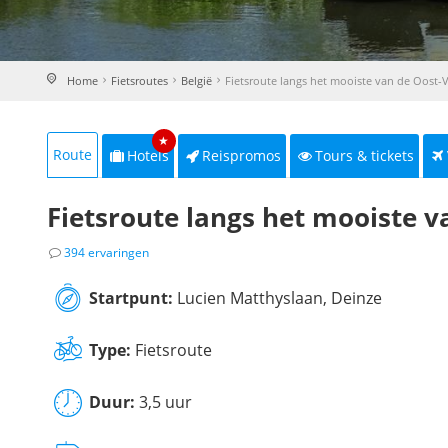
Home
Fietsroutes
België
Fietsroute langs het mooiste van de Oost-
★
Route
Hotels
Reispromos
Tours & tickets
Fietsroute langs het mooiste 
394 ervaringen
Startpunt:
Lucien Matthyslaan, Deinze
Type:
Fietsroute
Duur:
3,5 uur