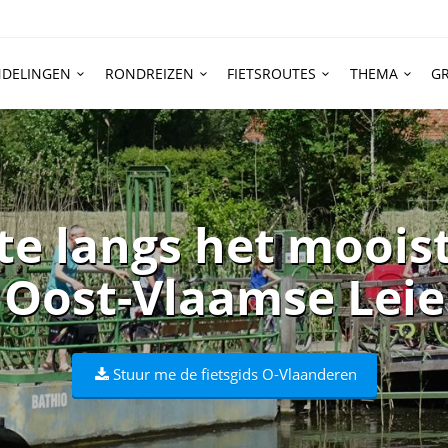
DELINGEN
RONDREIZEN
FIETSROUTES
THEMA
GR
te langs het moois
Oost-Vlaamse Leie
Stuur me de fietsgids O-Vlaanderen