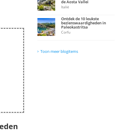
de Aosta Vallei
Italië
Ontdek de 10 leukste
bezienswaardigheden in
Paleokastritsa
Corfu
Toon meer blogitems
heden