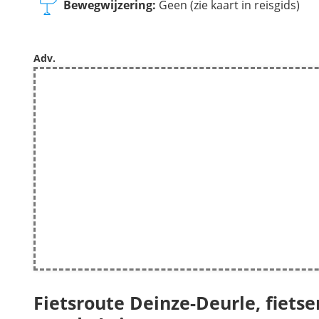
Bewegwijzering:
Geen (zie kaart in reisgids)
Adv.
Fietsroute Deinze-Deurle, fiet