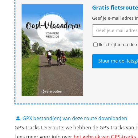
Gratis fietsrou
Geef je e-mail adres i
Ik schrijf in op d
GPX bestand(en) van deze route downloaden
GPS-tracks Leieroute: we hebben de GPS-tracks van de
Lees meer voor info over
het gebruik van GPS-tracks
.