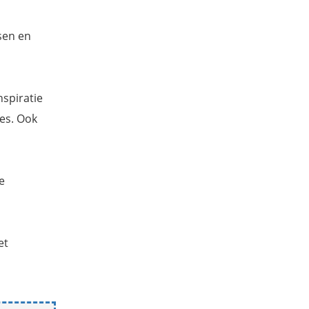
sen en
nspiratie
jes. Ook
e
et