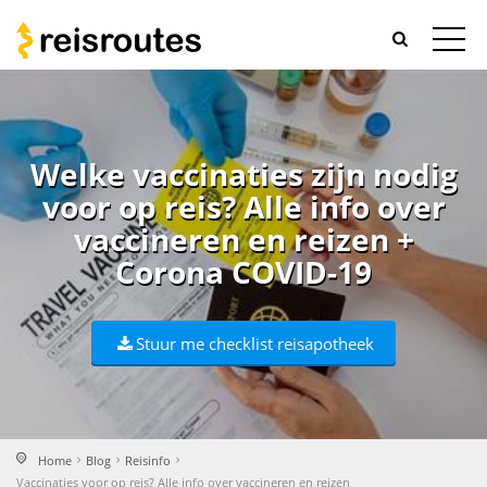
Welke vaccinaties zijn nodig
voor op reis? Alle info over
vaccineren en reizen +
Corona COVID-19
Stuur me checklist reisapotheek
Home
Blog
Reisinfo
Vaccinaties voor op reis? Alle info over vaccineren en reizen