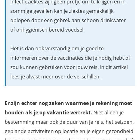
Infectieziektes zijn geen pretje om te krijgen en in
BMR (Bof, mazelen en rodehond)
sommige gevallen kan je ziektes gemakkelijk
DTP (Difterie, tetanus en polio)
oplopen door een gebrek aan schoon drinkwater
TBC (Tuberculose)
of onhygiënisch bereid voedsel.
Rabiës of hondsdolheid
Malaria
Het is dan ook verstandig om je goed te
Teken-encefalitis
informeren over de vaccinaties die je nodig hebt of
Japanse encefalitis
zou kunnen gebruiken voor jouw reis. In dit artikel
FAQ - Veelgestelde vragen
lees je alvast meer over de verschillen.
Gaat je huisdier mee op vakantie?
Enkele slimme tips om infectieziekten te voorkomen
Gratis e-book met een handige inpaklijst en reisapotheek
Er zijn echter nog zaken waarmee je rekening moet
houden als je op vakantie vertrekt.
Niet alleen je
bestemming maar ook de duur van je reis, het seizoen,
geplande activiteiten op locatie en je eigen gezondheid