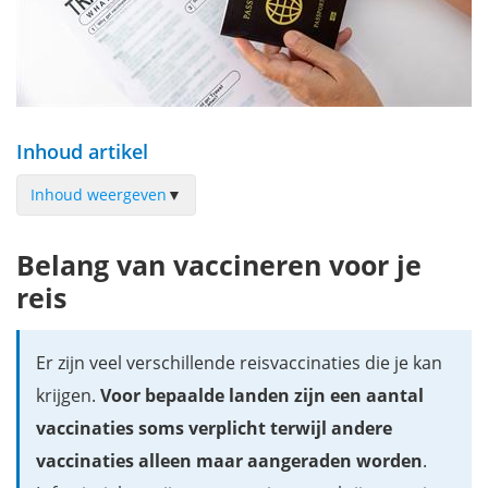
Inhoud artikel
Inhoud weergeven
▼
Basisvaccintie
Belang van vaccineren voor je
COVID-19 (Coronavirus)
reis
Hepatitis A
Hepatitis B
Er zijn veel verschillende reisvaccinaties die je kan
Gele koorts
krijgen.
Voor bepaalde landen zijn een aantal
Buiktyfus
vaccinaties soms verplicht terwijl andere
Cholera
vaccinaties alleen maar aangeraden worden
.
Meningokokken-meningitis