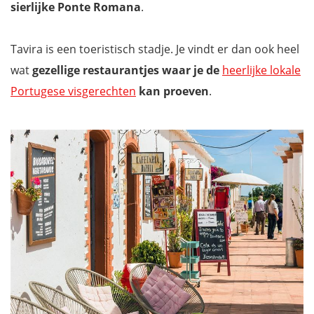
sierlijke Ponte Romana
.
Camera Obscura - Tavira Eye
Verken het charmante Tavira vanop een TukTuk
Tavira is een toeristisch stadje. Je vindt er dan ook heel
Het natuurpark Ria Formosa
wat
gezellige restaurantjes waar je de
heerlijke lokale
De Zoutpannen van Tavira
Portugese visgerechten
kan proeven
.
Verken Tavira vanop het toeristentreintje
Waar overnachten in Tavira?
Hoe bereik je Tavira?
Mis niets met onze reisgids Portugal