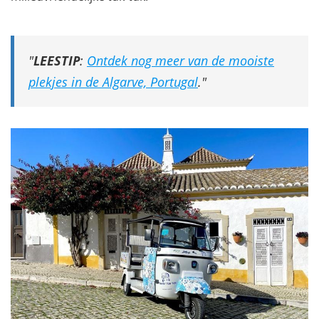
LEESTIP
:
Ontdek nog meer van de mooiste
plekjes in de Algarve, Portugal
.