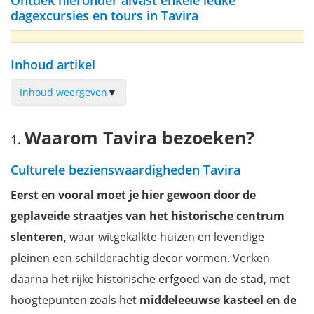
Ontdek hieronder alvast enkele leuke
dagexcursies en tours in Tavira
Inhoud artikel
Inhoud weergeven
▼
Waarom Tavira bezoeken?
Waarom Tavira bezoeken?
De rijke geschiedenis van Tavira
Castelo de Tavira
Culturele bezienswaardigheden Tavira
Ponte Romana
Eerst en vooral moet je hier gewoon door de
Igreja de Santa Maria do Castelo
geplaveide straatjes van het historische centrum
Casa das Artes de Tavira
slenteren
, waar witgekalkte huizen en levendige
Het eiland Ilha de Tavira
pleinen een schilderachtig decor vormen. Verken
Het anker kerkhof Cemitério das âncoras
daarna het rijke historische erfgoed van de stad, met
Praça da República
hoogtepunten zoals het
middeleeuwse kasteel en de
Misericórdia-kerk