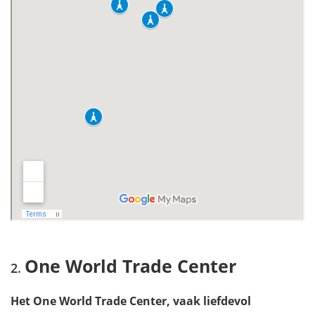
Brooklyn Bridge
The Vessel
Roosevelt Island
Maak een helikoptervlucht boven New York
Waar overnachten in New York City?
Mis niets tijdens je bezoek aan New York met onze reisgids
One World Trade Center
Het One World Trade Center, vaak liefdevol