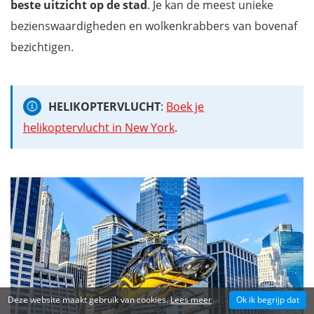
beste uitzicht op de stad
. Je kan de meest unieke
bezienswaardigheden en wolkenkrabbers van bovenaf
bezichtigen.
HELIKOPTERVLUCHT
:
Boek je
helikoptervlucht in New York
.
Deze website maakt gebruik van cookies.
Lees meer
Ok ik begrijp dat