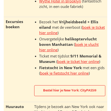
Wythe Hotel in Brooklyn
(fantastisch
zicht, in een oude fabriek)
Excursies
Bezoek het
Vrijheidsbeeld + Ellis
boeken
eiland
met de veerboot (
boek je ticket
hier online
)
Onvergetelijke
helikoptervlucht
boven Manhattan
(
boek je vlucht
hier online
)
Ticket met tijdslot
9/11 Memorial &
Museum
(
boek je ticket hier online
)
Fietstocht in New York
met een gids
(
boek je fietstocht hier online
)
Bestel hier je New York: CityPASS®
Huurauto
Tijdens je bezoek aan New York ook naar