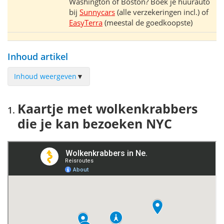
Washington of Boston? Boek je huurauto
bij
Sunnycars
(alle verzekeringen incl.) of
EasyTerra
(meestal de goedkoopste)
Inhoud artikel
Inhoud weergeven
▼
Kaartje met wolkenkrabbers die je kan bezoeken NYC
Kaartje met wolkenkrabbers
One World Trade Center
die je kan bezoeken NYC
Empire State Building
Top of the Rock (Rockefeller Center)
One Vanderbilt
Edge NYC
Bestel eenvoudig je tickets online
Andere mooie uitzichten
High Line