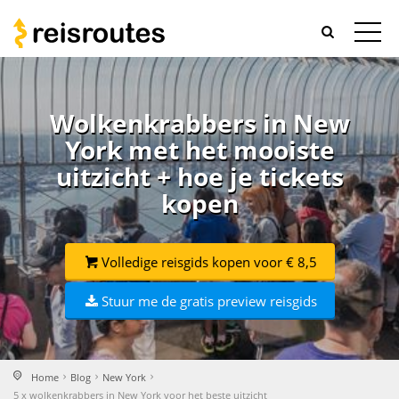
Wolkenkrabbers in New
York met het mooiste
uitzicht + hoe je tickets
kopen
Volledige reisgids kopen voor € 8,5
Stuur me de gratis preview reisgids
Home
Blog
New York
5 x wolkenkrabbers in New York voor het beste uitzicht