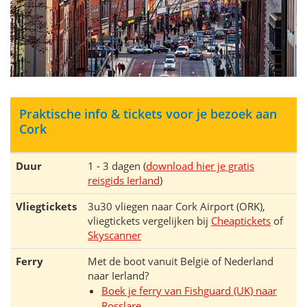
Praktische info & tickets voor je bezoek aan
Cork
Duur
1 - 3 dagen (
download hier je gratis
reisgids Ierland
)
Vliegtickets
3u30 vliegen naar Cork Airport (ORK),
vliegtickets vergelijken bij
Cheaptickets
of
Skyscanner
Ferry
Met de boot vanuit België of Nederland
naar Ierland?
Boek je ferry van Fishguard (UK) naar
Rosslare
.