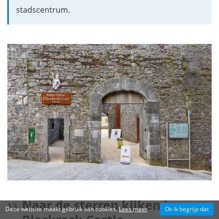
stadscentrum.
Naar de sterren kijken in
Deze website maakt gebruik van cookies.
Lees meer
Ok ik begrijp dat