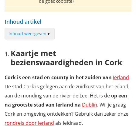
de goedkoopste)
Inhoud artikel
Inhoud weergeven
▼
Kaartje met bezienswaardigheden in Cork
Kaartje met
Maak een historische wandeltocht door Cork
bezienswaardigheden in Cork
Ontdek verse, lokale producten in de English Market
Kunst in St. Peters's Cork
Cork is een stad en county in het zuiden van
Ierland
.
Voormalige gevangenis Cork City Gaol
De stad Cork is gelegen aan de zuidkust van het eiland,
Kom alles te weten over boter in het Cork Butter Museum
aan de monding van de rivier de Lee. Het is de
op een
Crawford Municipal Art Gallery
na grootste stad van Ierland na
Dublin
. Wil je graag
Saint Fin Barre's Cathedral
Cork en omgeving ontdekken? Gebruik dan zeker onze
Sint-Annakerk en Shandon Bells
rondreis door Ierland
als leidraad.
Ontspannen in het Fitzgerald’s Park