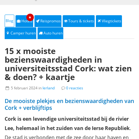
★
Blog
Hotels
Reispromos
Tours & tickets
Vliegtickets
Camper huren
Auto huren
15 x mooiste
bezienswaardigheden in
universiteitsstad Cork: wat zien
& doen? + kaartje
5 februari 2024 in
Ierland
0 reacties
De mooiste plekjes en bezienswaardigheden van
Cork + verblijftips
Cork is een levendige universiteitsstad bij de rivier
Lee, helemaal in het zuiden van de Ierse Republiek
.
De stad is verbonden met de zee door haar haven en