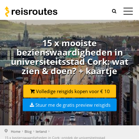
15 x mooiste
bezienswaardigheden in
universiteitsstad Cork: wat
zien & doen? + kaartje
Volledige reisgids kopen voor € 10
Stuur me de gratis preview reisgids
Home
Blog
Ierland
15 x bezienswaardigheden in Cork: ontdek de universiteitsstad