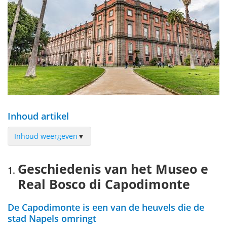
Inhoud artikel
Inhoud weergeven
▼
Geschiedenis van het Museo e Real Bosco di Capodimonte
Geschiedenis van het Museo e
Het Museo di Capodimonte bezoeken
Real Bosco di Capodimonte
Het Real Bosco di Capodimonte bezoeken
Waar tickets kopen voor het Museo di Capodimonte?
De Capodimonte is een van de heuvels die de
Praktische info voor je bezoek aan het Museo di Capodimonte
stad Napels omringt