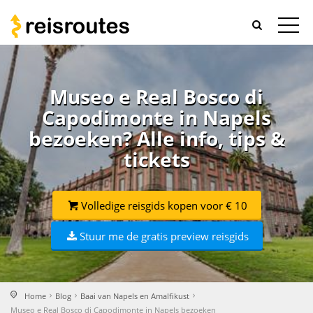
Museo e Real Bosco di
Capodimonte in Napels
bezoeken? Alle info, tips &
tickets
Volledige reisgids kopen voor € 10
Stuur me de gratis preview reisgids
Home
Blog
Baai van Napels en Amalfikust
Museo e Real Bosco di Capodimonte in Napels bezoeken