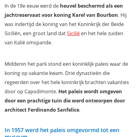
Extra tip: Koop de ArteCard Napels
In de 18e eeuw werd de
heuvel beschermd als een
Wil jij ook niets missen tijdens je bezoek aan Napels?
jachtreservaat voor koning Karel van Bourbon
. Hij
was indertijd de koning van het Koninkrijk der Beide
Siciliën, een groot land dat
Sicilië
en het hele zuiden
van Italië omspande.
Middenin het park stond een koninklijk paleis waar de
koning op vakantie kwam. Drie dynastieën die
regeerden over het hele koninkrijk brachten vakanties
door op Capodimonte.
Het paleis wordt omgeven
door een prachtige tuin die werd ontworpen door
architect Ferdinando Sanfelice
.
In 1957 werd het paleis omgevormd tot een
museum