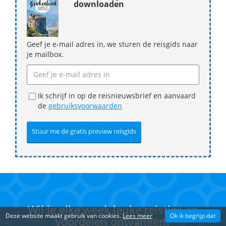
downloaden
Geef je e-mail adres in, we sturen de reisgids naar
je mailbox.
Ik schrijf in op de reisnieuwsbrief en aanvaard
de
gebruiksvoorwaarden
Wil je elke week leuke reistips en
Deze website maakt gebruik van cookies.
Lees meer
Ok ik begrijp dat
voordelen ontvangen?