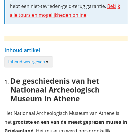
hebt een niet-tevreden-geld-terug garantie.
Bekijk
alle tours en mogelijkheden online
.
Inhoud artikel
Inhoud weergeven
▼
De geschiedenis van het Nationaal Archeologisch Museum in
De geschiedenis van het
Athene
Nationaal Archeologisch
Het Nationaal Archeologisch Museum in Athene bezoeken
Museum in Athene
De verzameling Prehistorische Oudheden
De verzameling beeldhouwwerken
Het Nationaal Archeologisch Museum van Athene is
De collectie vazen en miniatuurbeelden
het
grootste en een van de meest geprezen musea in
Bewonder de bronscollectie
Griekenland
. Het museum werd oorspronkelijk