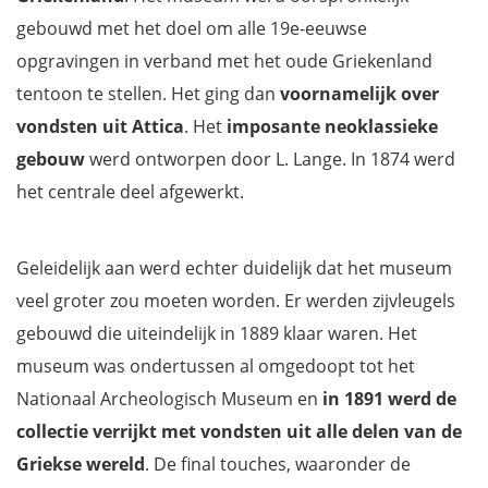
En de collectie Egyptische kunstvoorwerpen
gebouwd met het doel om alle 19e-eeuwse
Wat zijn de openingsuren van het Nationaal Archeologisch
Museum in Athene?
opgravingen in verband met het oude Griekenland
Hoe koop ik tickets voor het Nationaal Archeologisch Museum
tentoon te stellen. Het ging dan
voornamelijk over
in Athene?
vondsten uit Attica
. Het
imposante neoklassieke
Waar ligt het Nationaal Archeologisch Museum in Athene?
gebouw
werd ontworpen door L. Lange. In 1874 werd
Mis niets met onze reisgids Griekenland
het centrale deel afgewerkt.
Geleidelijk aan werd echter duidelijk dat het museum
veel groter zou moeten worden. Er werden zijvleugels
gebouwd die uiteindelijk in 1889 klaar waren. Het
museum was ondertussen al omgedoopt tot het
Nationaal Archeologisch Museum en
in 1891 werd de
collectie verrijkt met vondsten uit alle delen van de
Griekse wereld
. De final touches, waaronder de