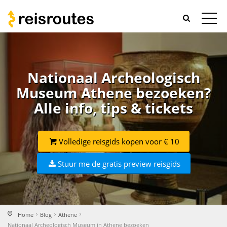
Nationaal Archeologisch
Museum Athene bezoeken?
Alle info, tips & tickets
Volledige reisgids kopen voor € 10
Stuur me de gratis preview reisgids
Home
Blog
Athene
Nationaal Archeologisch Museum in Athene bezoeken