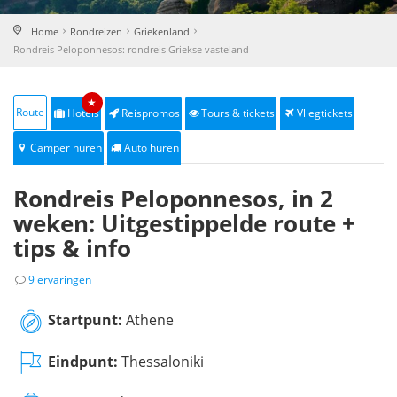
Home
Rondreizen
Griekenland
Rondreis Peloponnesos: rondreis Griekse vasteland
★
Route
Hotels
Reispromos
Tours & tickets
Vliegtickets
Camper huren
Auto huren
Rondreis Peloponnesos, in 2
weken: Uitgestippelde route +
tips & info
9 ervaringen
Startpunt:
Athene
Eindpunt:
Thessaloniki