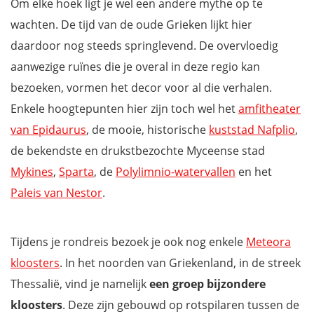
Om elke hoek ligt je wel een andere mythe op te
wachten. De tijd van de oude Grieken lijkt hier
daardoor nog steeds springlevend. De overvloedig
aanwezige ruïnes die je overal in deze regio kan
bezoeken, vormen het decor voor al die verhalen.
Enkele hoogtepunten hier zijn toch wel het
amfitheater
van Epidaurus
, de mooie, historische
kuststad Nafplio
,
de bekendste en drukstbezochte Myceense stad
Mykines
,
Sparta
, de
Polylimnio-watervallen
en het
Paleis van Nestor
.
Tijdens je rondreis bezoek je ook nog enkele
Meteora
kloosters
. In het noorden van Griekenland, in de streek
Thessalië, vind je namelijk
een groep bijzondere
kloosters
. Deze zijn gebouwd op rotspilaren tussen de