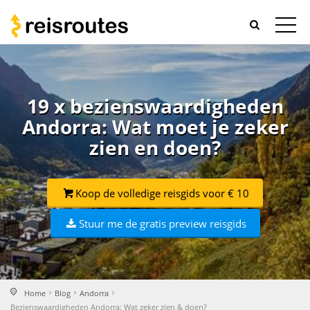
19 x bezienswaardigheden
Andorra: Wat moet je zeker
zien en doen?
Koop de volledige reisgids voor € 10
Stuur me de gratis preview reisgids
Home
Blog
Andorra
Bezienswaardigheden Andorra: Wat zeker zien & doen?