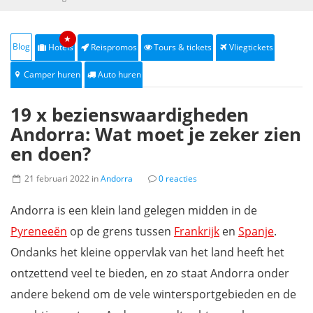
★
Blog
Hotels
Reispromos
Tours & tickets
Vliegtickets
Camper huren
Auto huren
19 x bezienswaardigheden
Andorra: Wat moet je zeker zien
en doen?
21 februari 2022 in
Andorra
0 reacties
Andorra is een klein land gelegen midden in de
Pyreneeën
op de grens tussen
Frankrijk
en
Spanje
.
Ondanks het kleine oppervlak van het land heeft het
ontzettend veel te bieden, en zo staat Andorra onder
andere bekend om de vele wintersportgebieden en de