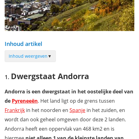
Inhoud artikel
Inhoud weergeven
▼
Dwergstaat Andorra
Dwergstaat Andorra
Hoe bereik je Andorra?
Andorra la Vella
Andorra is een dwergstaat in het oostelijke deel van
Casa de la Vall
de
Pyreneeën
. Het land ligt op de grens tussen
Sant Esteve
Frankrijk
in het noorden en
Spanje
in het zuiden, en
Escaldes-Engordany
wordt dan ook geheel omgeven door deze 2 landen.
Centre Termolúdic Caldea
Andorra heeft een oppervlak van 468 km2 en is
Encamp
hiermee
niet alleen
1 van de kleinste landen van