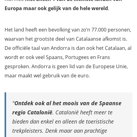
Skigebieden in Andorra
Europa maar ook gelijk van de hele wereld
.
Santa Coloma
Madriu-Perafita-Claror Vallei
Het land heeft een bevolking van zo’n 77.000 personen,
Sant Julià de Lòria
waarvan het grootste deel van Catalaanse afkomst is.
Ecopark Naturlandia
De officiële taal van Andorra is dan ook het Catalaan, al
Sant Joan de Caselles kerk
wordt er ook veel Spaans, Portugees en Frans
Parc Natural Comunal de les Valls del Comapedrosa
gesproken. Andorra is geen lid van de Europese Unie,
Estanys Tristaina
maar maakt wel gebruik van de euro.
Ertsmijnen van Llorts
La Cortinada
Shoppen in het centrum van Andorra
Ontdek ook al het moois van de Spaanse
Andorra als tussenstop
regio Catalonië
. Catalonië heeft meer te
Mis niets: download onze gratis reisgids Catalonië
bieden dan enkel en alleen de toeristische
trekpleisters. Denk maar aan prachtige