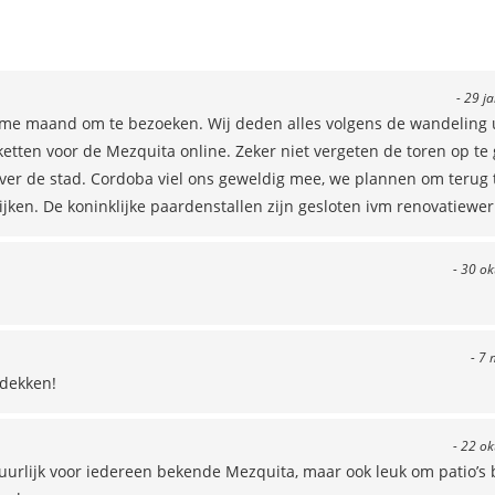
- 29 j
ame maand om te bezoeken. Wij deden alles volgens de wandeling 
ketten voor de Mezquita online. Zeker niet vergeten de toren op te 
 over de stad. Cordoba viel ons geweldig mee, we plannen om terug
ken. De koninklijke paardenstallen zijn gesloten ivm renovatiewer
- 30 o
- 7 
tdekken!
- 22 o
rlijk voor iedereen bekende Mezquita, maar ook leuk om patio’s 