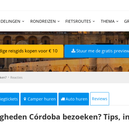
DELINGEN
RONDREIZEN
FIETSROUTES
THEMA
GR
dige reisgids kopen voor € 10
Stuur me de gratis preview
ken?
Reacties
Reviews
iegtickets
Camper huren
Auto huren
igheden Córdoba bezoeken? Tips, in