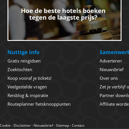
Nuttige info
Samenwer
Gratis reisgidsen
Adverteren
Zoektochten
Nieuwsbrief
Koop vooraf je tickets!
Over ons
Veelgestelde vragen
Zet je verblijf
Reisblog & inspiratie
Partner downl
Routeplanner fietsknooppunten
Affiliate word
Cookie
-
Disclaimer
-
Nieuwsbrief
-
Sitemap
-
Contact