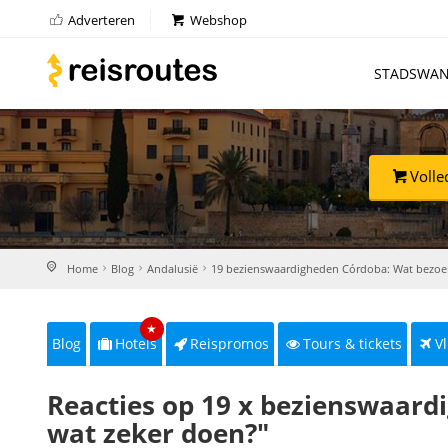
Adverteren
Webshop
STADSWAN
Volle
Home
Blog
Andalusië
19 bezienswaardigheden Córdoba: Wat bezoe
★
Blog
Hotels
Reispromos
Tours & tickets
Vl
Reacties op 19 x bezienswaard
wat zeker doen?"