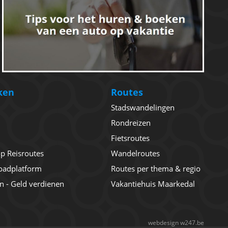
ken
Routes
Stadswandelingen
Rondreizen
Fietsroutes
 op Reisroutes
Wandelroutes
oadplatform
Routes per thema & regio
en - Geld verdienen
Vakantiehuis Maarkedal
webdesign w247.be