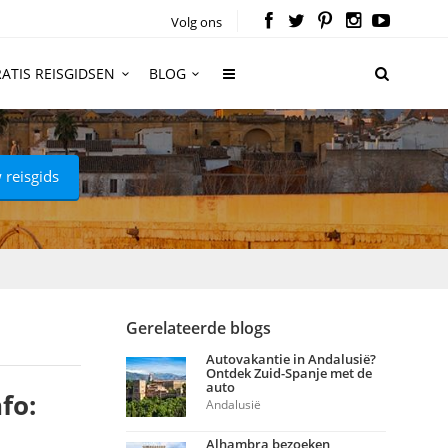
Volg ons
ATIS REISGIDSEN
BLOG
 reisgids
Gerelateerde blogs
Autovakantie in Andalusië?
Ontdek Zuid-Spanje met de
auto
fo:
Andalusië
Alhambra bezoeken