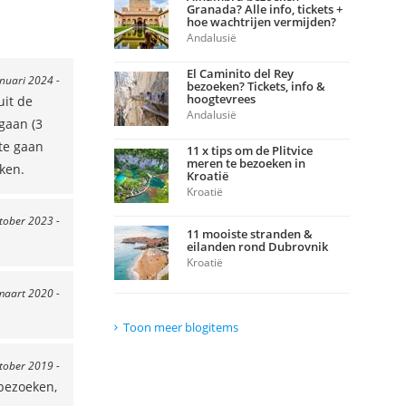
Granada? Alle info, tickets +
hoe wachtrijen vermijden?
Andalusië
El Caminito del Rey
anuari 2024 -
bezoeken? Tickets, info &
hoogtevrees
uit de
Andalusië
gaan (3
 te gaan
11 x tips om de Plitvice
meren te bezoeken in
ken.
Kroatië
Kroatië
ktober 2023 -
11 mooiste stranden &
eilanden rond Dubrovnik
Kroatië
maart 2020 -
Toon meer blogitems
ktober 2019 -
bezoeken,