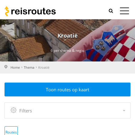
Kroatië
6 per thema & regio
Home
Thema
Kroatië
Toon routes op kaart
Filters
Routes