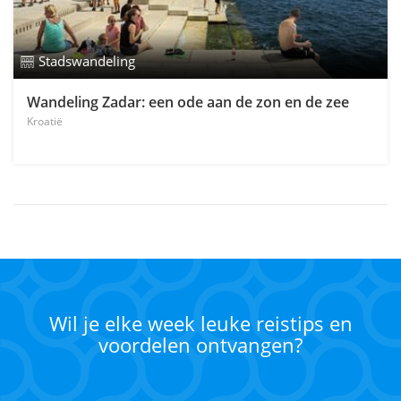
Stadswandeling
Wandeling Zadar: een ode aan de zon en de zee
Kroatië
Wil je elke week leuke reistips en
voordelen ontvangen?