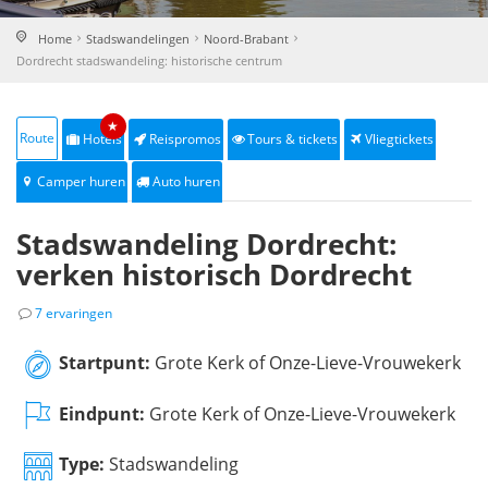
Home
Stadswandelingen
Noord-Brabant
Dordrecht stadswandeling: historische centrum
★
Route
Hotels
Reispromos
Tours & tickets
Vliegtickets
Camper huren
Auto huren
Stadswandeling Dordrecht:
verken historisch Dordrecht
7 ervaringen
Startpunt:
Grote Kerk of Onze-Lieve-Vrouwekerk
Eindpunt:
Grote Kerk of Onze-Lieve-Vrouwekerk
Type:
Stadswandeling