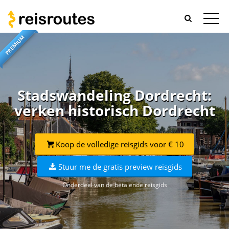
PREMIUM
Stadswandeling Dordrecht:
verken historisch Dordrecht
Koop de volledige reisgids voor € 10
Stuur me de gratis preview reisgids
Onderdeel van de betalende reisgids