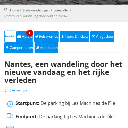
Home
Stadswandelingen
Loirevallei
Nantes, een wandeling door oud en nieuw
★
Route
Hotels
Reispromos
Tours & tickets
Vliegtickets
Camper huren
Auto huren
Nantes, een wandeling door het
nieuwe vandaag en het rijke
verleden
2 ervaringen
Startpunt:
De parking bij Les Machines de l'île
Eindpunt:
De parking bij Les Machines de l'île