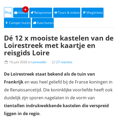
★
Blog
Hotels
Reispromos
Tours & tickets
Vliegtickets
Camper huren
Auto huren
Dé 12 x mooiste kastelen van de
Loirestreek met kaartje en
reisgids Loire
10 juni 2026 in
Loirevallei
27 reacties
De Loirestreek staat bekend als de tuin van
Frankrijk
en was heel geliefd bij de Franse koningen in
de Renaissancetijd. Die koninklijke voorliefde heeft ook
duidelijk zijn sporen nagelaten in de vorm van
tientallen indrukwekkende kastelen die verspreid
liggen in de regio
.