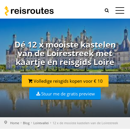
Dé 12 x mooiste kastelen
van de Loirestreek met
kaartje en reisgids Loire
Volledige reisgids kopen voor € 10
Stuur me de gratis preview
Home
Blog
Loirevallei
12 x de mooiste kastelen van de Loirestreek