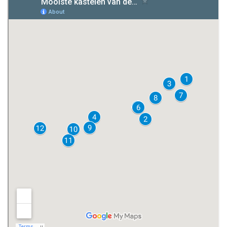
Château d'Amboise
Manoir du Clos Lucé
Château de Cheverny
Château Chaumont-Sur-Loire
Kasteel van Azay-le-Rideau
Château d'Ussé
Forteresse Royale de Chinon
Château de Saumur
Onze tips: gegidste rondleidingen
Andere bezienswaardigheden in Loire
Bijzonder overnachten in een kasteel
Waar verblijven in de Loirestreek? (met korting)
Filmpje: dronebeelden van enkele highlights van de
Loirevallei
Mis niets tijdens je verblijf in de Loirevallei met onze reisgids!