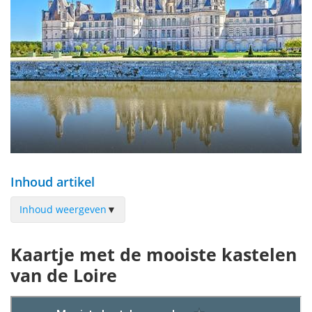
Inhoud artikel
Inhoud weergeven
▼
Château de Chambord
Kaartje met de mooiste kastelen
Château de Chenonceau
van de Loire
Château Royal de Blois
Château de Villandry