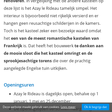
renoveren
. In vergelijking met de andere kastelen op
deze lijst is het Azay le Rideau tamelijk simpel. Het
interieur is bijvoorbeeld niet rijkelijk versierd en er
hangen geen reusachtige schilderijen in de kamers.
Toch is het kasteel zeker een bezoekje waard omdat
het
een van de meest romantische kastelen van
Frankrijk
is. Dat heeft het bouwwerk
te danken aan
de mooie sloot die het kasteel omringt en de
sprookjesachtige torens
die over de prachtig
aangelegde Engelse tuin uitkijken.
Openingsuren
Azay le Rideau is dagelijks open, behalve op 1
januari, 1 mei en 25 december.
Deze website maakt gebruik van cookies.
Lees meer
Ok ik begrijp dat
De openingstijden verschillen naargelang het