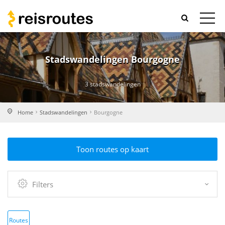
Stadswandelingen Bourgogne
3 stadswandelingen
Home
Stadswandelingen
Bourgogne
Toon routes op kaart
Filters
Routes