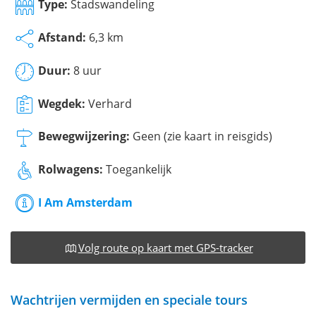
Type:
Stadswandeling
Afstand:
6,3 km
Duur:
8 uur
Wegdek:
Verhard
Bewegwijzering:
Geen (zie kaart in reisgids)
Rolwagens:
Toegankelijk
I Am Amsterdam
Volg route op kaart met GPS-tracker
Wachtrijen vermijden en speciale tours