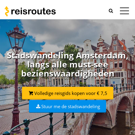
Stadswandeling Amsterdam,
langs alle must-see
bezienswaardigheden
Volledige reisgids kopen voor € 7,5
Stuur me de stadswandeling