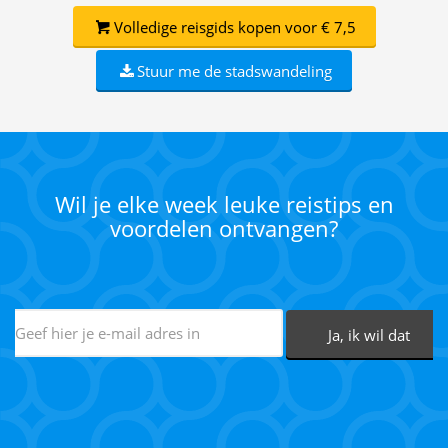
Volledige reisgids kopen voor € 7,5
Stuur me de stadswandeling
Wil je elke week leuke reistips en
voordelen ontvangen?