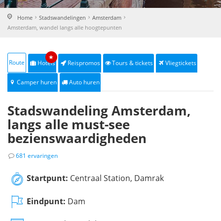
Home
Stadswandelingen
Amsterdam
Amsterdam, wandel langs alle hoogtepunten
★
Route
Hotels
Reispromos
Tours & tickets
Vliegtickets
Camper huren
Auto huren
Stadswandeling Amsterdam,
langs alle must-see
bezienswaardigheden
681 ervaringen
Startpunt:
Centraal Station, Damrak
Eindpunt:
Dam