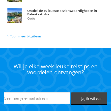
Ontdek de 10 leukste bezienswaardigheden in
Paleokastritsa
Corfu
Toon meer blogitems
Wil je elke week leuke reistips en
voordelen ontvangen?