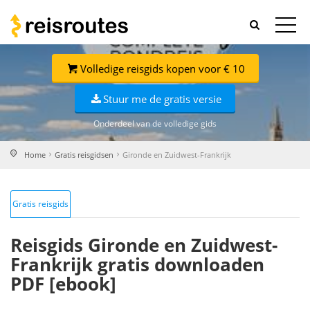
Volledige reisgids kopen voor € 10
Stuur me de gratis versie
Onderdeel van de volledige gids
Home
Gratis reisgidsen
Gironde en Zuidwest-Frankrijk
Gratis reisgids
Reisgids Gironde en Zuidwest-
Frankrijk gratis downloaden
PDF [ebook]