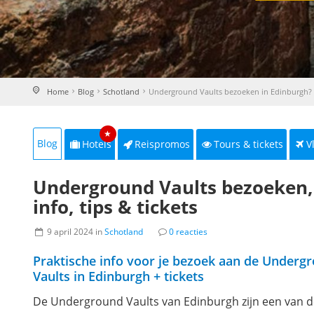
Home
Blog
Schotland
Underground Vaults bezoeken in Edinburgh? A
★
Blog
Hotels
Reispromos
Tours & tickets
V
Underground Vaults bezoeken, 
info, tips & tickets
9 april 2024 in
Schotland
0 reacties
Praktische info voor je bezoek aan de Underg
Vaults in Edinburgh + tickets
De Underground Vaults van Edinburgh zijn een van d