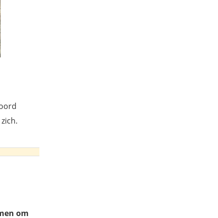
woord
zich.
amen
om