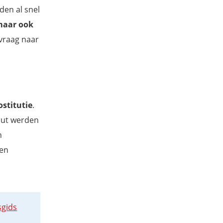
den al snel
 maar ook
 vraag naar
ostitutie
.
nut werden
n
den
sgids