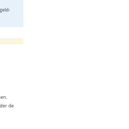
geld-
men.
nder de