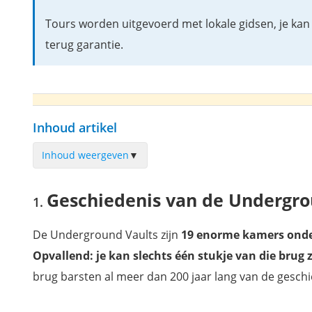
Tours worden uitgevoerd met lokale gidsen, je kan 
terug garantie.
Inhoud artikel
Inhoud weergeven
▼
Geschiedenis van de Underground Vaults in Edinburgh
Geschiedenis van de Undergro
De Underground Vaults in Edinburgh bezoeken
De Underground Vaults werden bewoond en gebruikt
De Underground Vaults zijn
19 enorme kamers onde
De pubs van de Underground Vaults in Edinburgh
Opvallend: je kan slechts één stukje van die brug 
Waar bevinden zich de Underground Vaults van Edinburgh
brug barsten al meer dan 200 jaar lang van de geschi
Wat zijn de openingsuren van de Underground vaults in
Edingburgh?