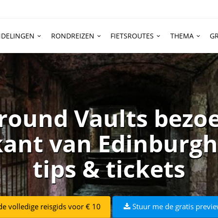
DELINGEN
RONDREIZEN
FIETSROUTES
THEMA
GR
round Vaults bezoe
kant van Edinburgh: 
tips & tickets
e volledige reisgids voor € 10
Stuur me de gratis previe