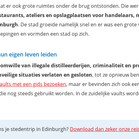
dat er ook grote ruimtes onder de brug ontstonden. Die wer
estaurants, ateliers en opslagplaatsen voor handelaars,
inburgh
. De stad groeide namelijk snel en er was een grote
iepingen en vormden een stad op zich.
un eigen leven leiden
omwille van illegale distilleerderijen, criminaliteit en pr
eilige situaties verlaten en gesloten
, tot ze opnieuw be
aults met een gids bezoeken
, maar er bevinden zich ook ee
ie nog steeds gebruikt worden. In de zuidelijke vaults wor
jdens je stedentrip in Edinburgh?
Download dan zeker onze rei