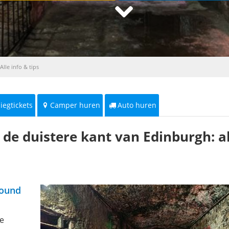
lle info & tips
liegtickets
Camper huren
Auto huren
de duistere kant van Edinburgh: al
round
e