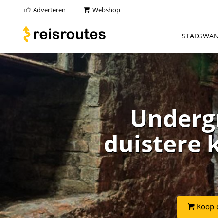
Adverteren
Webshop
STADSWAN
Underg
duistere 
Koop d