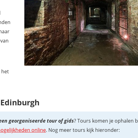
l
enden
maar
 van
 het
 Edinburgh
 een georganiseerde tour of gids
? Tours komen je ophalen bi
mogelijkheden online
. Nog meer tours kijk hieronder: