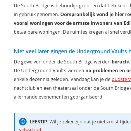
Bezoek de Underground Vaults in Edinburgh met een gids
De South Bridge is behoorlijk groot en dat betekent 
Waar overnachten in Edinburgh?
in gebruik genomen.
Oorspronkelijk vond je hier r
Extra: Download onze reisgids Schotland, zo mis je niets
vooral woningen voor de armste inwoners van Ed
betaalbare woningen. De ruimtes kregen al snel verd
Niet veel later gingen de Underground Vaults h
De gewelven onder de South Bridge werden
berucht 
De Underground Vaults werden
na problemen en onv
enkele decennia geleden. Vandaag kan je de
oudste v
nachtclub en een theaterzaal onder de South Bridge d
allerhande evenementen georganiseerd.
LEESTIP
: Wil je zeker zijn dat je niets mist ti
Schotland
.