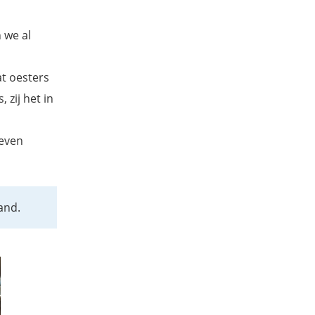
 we al
at oesters
zij het in
 even
and.