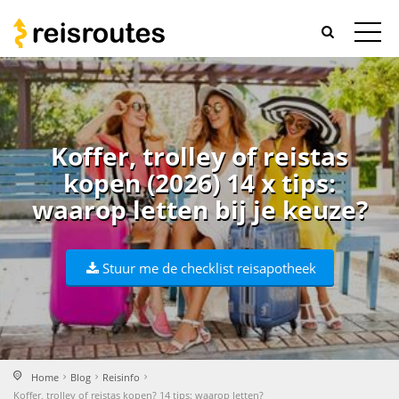
Koffer, trolley of reistas
kopen (2026) 14 x tips:
waarop letten bij je keuze?
Stuur me de checklist reisapotheek
Home
Blog
Reisinfo
Koffer, trolley of reistas kopen? 14 tips: waarop letten?