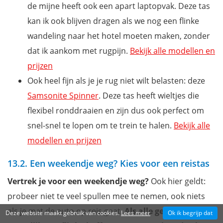
de mijne heeft ook een apart laptopvak. Deze tas
kan ik ook blijven dragen als we nog een flinke
wandeling naar het hotel moeten maken, zonder
dat ik aankom met rugpijn.
Bekijk alle modellen en
prijzen
Ook heel fijn als je je rug niet wilt belasten: deze
Samsonite Spinner
. Deze tas heeft wieltjes die
flexibel ronddraaien en zijn dus ook perfect om
snel-snel te lopen om te trein te halen.
Bekijk alle
modellen en prijzen
13.2. Een weekendje weg? Kies voor een reistas
Vertrek je voor een weekendje weg?
Ook hier geldt:
probeer niet te veel spullen mee te nemen, ook niets
als je met de auto op reis gaat.
Als alle gezinsleden
Deze website maakt gebruik van cookies.
Lees meer
Ok ik begrijp dat