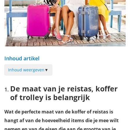
Inhoud artikel
Inhoud weergeven
▼
De maat van je reistas, koffer of trolley is belangrijk
De maat van je reistas, koffer
Het gewicht van je bagage
of trolley is belangrijk
Het materiaal van de tas
Heeft de tas of reiskoffer wieltjes?
Wat de perfecte maat van de koffer of reistas is
De sluiting van tas of koffer is erg belangrijk!
hangt af van de hoeveelheid items die je mee wilt
Bescherm je tas of koffer tegen diefstal, zorg voor een slot
nemen en van de eisen die aan de grootte van je