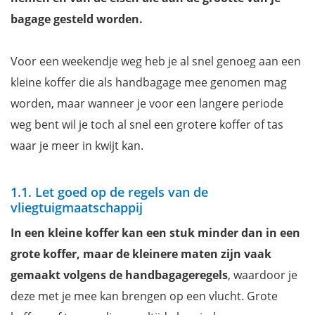
De kleur van je koffer: opvallend of tijdloos?
bagage gesteld worden.
De inhoud van je tas organiseren
Frequentie: hoe vaak ga je die nieuwe tas gebruiken?
Voor een weekendje weg heb je al snel genoeg aan een
Hoe ga je op reis?
kleine koffer die als handbagage mee genomen mag
Je reisdoel en bestemming
worden, maar wanneer je voor een langere periode
Na de reis: je koffer weer opbergen
weg bent wil je toch al snel een grotere koffer of tas
Onze favoriete reistassen, koffers en trolley op een rij
waar je meer in kwijt kan.
Nog meer tips voor je vliegvakantie
Gratis ebook met een handige inpaklijst en reisapotheek
1.1. Let goed op de regels van de
vliegtuigmaatschappij
In een kleine koffer kan een stuk minder dan in een
grote koffer, maar de kleinere maten zijn vaak
gemaakt volgens de handbagageregels
, waardoor je
deze met je mee kan brengen op een vlucht. Grote