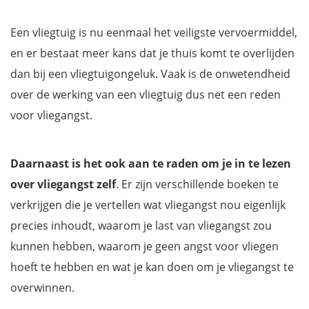
Wees niet bang voor turbulentie
Let goed op je ademhaling
Een vliegtuig is nu eenmaal het veiligste vervoermiddel,
Waarom meer vliegen helpt?
en er bestaat meer kans dat je thuis komt te overlijden
Wat te doen als onrustig bent?
dan bij een vliegtuigongeluk. Vaak is de onwetendheid
Waar de goedkoopste vliegtickets vinden?
over de werking van een vliegtuig dus net een reden
Gratis ebook met een handige inpaklijst en reisapotheek
voor vliegangst.
Daarnaast is het ook aan te raden om je in te lezen
over vliegangst zelf
. Er zijn verschillende boeken te
verkrijgen die je vertellen wat vliegangst nou eigenlijk
precies inhoudt, waarom je last van vliegangst zou
kunnen hebben, waarom je geen angst voor vliegen
hoeft te hebben en wat je kan doen om je vliegangst te
overwinnen.