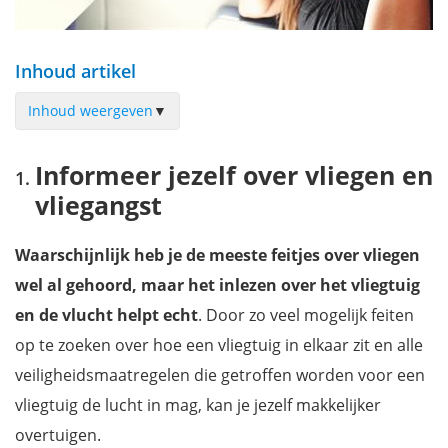
Inhoud artikel
Inhoud weergeven
▼
Informeer jezelf over vliegen en vliegangst
Informeer jezelf over vliegen en
Wat is de oorzaak van je vliegangst?
vliegangst
Volg een cursus om je vliegangst te overwinnen
Relativeer je vlucht
Waarschijnlijk heb je de meeste feitjes over vliegen
Kies voor de directe vliegroute
wel al gehoord, maar het inlezen over het vliegtuig
Kom in alle rust naar het vliegveld
en de vlucht helpt echt
. Door zo veel mogelijk feiten
Wat kan je best eten of drinken?
op te zoeken over hoe een vliegtuig in elkaar zit en alle
Tips die zorgen voor afleiding
veiligheidsmaatregelen die getroffen worden voor een
Heb vertrouwen in de crew
vliegtuig de lucht in mag, kan je jezelf makkelijker
Praat met een steward
overtuigen.