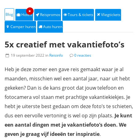
★
Blog
Hotels
Reispromos
Tours & tickets
Vliegtickets
Camper huren
Auto huren
5x creatief met vakantiefoto’s
19 september 2022 in
Reisinfo
0 reacties
Heb je deze zomer een gave reis gemaakt waar je al
maanden, misschien wel een aantal jaar, naar uit hebt
gekeken? Dan is de kans groot dat jouw telefoon en
fotocamera vol staan met prachtige vakantiekiekjes. Je
hebt je uiterste best gedaan om deze foto’s te schieten,
dus een eervolle vertoning is wel op zijn plaats.
Je kunt
een aantal dingen met je vakantiefoto’s doen. We
geven je graag vijf ideeën ter inspiratie
.