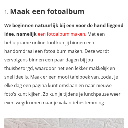
Maak een fotoalbum
Maak een fotoalbum
In je interieur
Een premium telefoonhoesje
We beginnen natuurlijk bij een voor de hand liggend
Een smaakvolle traktatie
idee, namelijk
een fotoalbum maken
. Met een
Maak je eigen stickers
behulpzame online tool kun jij binnen een
Extra: Maak mooiere foto's met onze smartphone gids
handomdraai een fotoalbum maken. Deze wordt
vervolgens binnen een paar dagen bij jou
thuisbezorgd, waardoor het een lekker makkelijk en
snel idee is. Maak er een mooi tafelboek van, zodat je
elke dag een pagina kunt omslaan en naar nieuwe
foto’s kunt kijken. Zo kun je tijdens je lunchpauze weer
even wegdromen naar je vakantiebestemming.