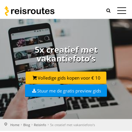
5x creatief met
vakantiefoto’s
Volledige gids kopen voor € 10
Stuur me de gratis preview gids
Home
Blog
Reisinfo
5x creatief met vakantiefoto’s