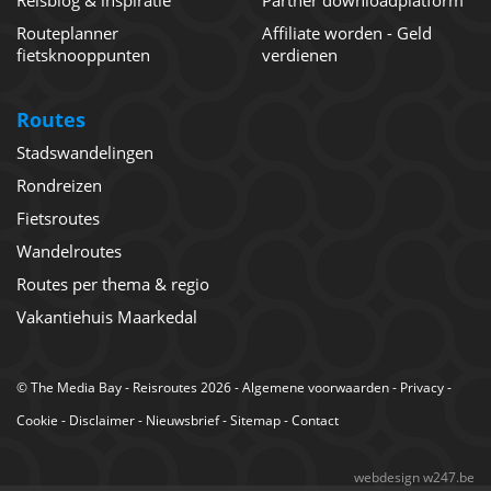
Routeplanner
Affiliate worden - Geld
fietsknooppunten
verdienen
Routes
Stadswandelingen
Rondreizen
Fietsroutes
Wandelroutes
Routes per thema & regio
Vakantiehuis Maarkedal
©
The Media Bay
- Reisroutes 2026 -
Algemene voorwaarden
-
Privacy
-
Cookie
-
Disclaimer
-
Nieuwsbrief
-
Sitemap
-
Contact
webdesign w247.be