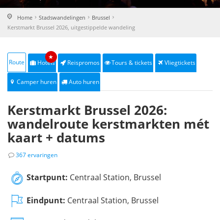
Home
Stadswandelingen
Brussel
Kerstmarkt Brussel 2026, uitgestippelde wandeling
★
Route
Hotels
Reispromos
Tours & tickets
Vliegtickets
Camper huren
Auto huren
Kerstmarkt Brussel 2026:
wandelroute kerstmarkten mét
kaart + datums
367 ervaringen
Startpunt:
Centraal Station, Brussel
Eindpunt:
Centraal Station, Brussel