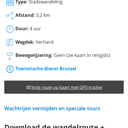
Type:
Stadswandeling
Afstand:
3,2 km
Duur:
4 uur
Wegdek:
Verhard
Bewegwijzering:
Geen (zie kaart in reisgids)
Toeristische dienst Brussel
Volg route op kaart met GPS-tracker
Wachtrijen vermijden en speciale tours
Download de wandelroute +