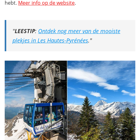
hebt.
Meer info op de website
.
LEESTIP
:
Ontdek nog meer van de mooiste
plekjes in Les Hautes-Pyrénées
.