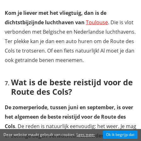
Kom je liever met het vliegtuig, dan is de
dichtstbijzijnde
luchthaven van
Toulouse
. Die is vlot
verbonden met Belgische en Nederlandse luchthavens.
Ter plekke kan je dan een auto huren om de Route des
Cols te trotseren. Of een fiets natuurlijk! Al moet je dan
ook getrainde benen meenemen.
Wat is de beste reistijd voor de
Route des Cols?
De zomerperiode, tussen juni en september, is over
het algemeen de beste reistijd voor de Route des
Cols
. De reden is natuurlijk eenvoudig: het weer. Je mag
Deze website maakt gebruik van cookies.
Lees meer
Ok ik begrijp dat
er
zonnige dagen verwachten en helderblauwe