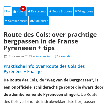
★
Blog
Hotels
Reispromos
Tours & tickets
Vliegtickets
Camper huren
Auto huren
Route des Cols: over prachtige
bergpassen in de Franse
Pyreneeën + tips
7 november 2023 in
Pyreneeën
2 reacties
Praktische info over Route des Cols des
Pyrénées + kaartje
De Route des Cols, de "Weg van de Bergpassen", is
een onofficiële, schilderachtige route die dwars door
de adembenemende Pyreneeën slingert
. De Route
des Cols verbindt de indrukwekkendste bergpassen