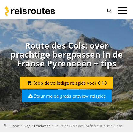
Route des Cols: over
prachtige bergpassen in de
Franse Pyreneeën + tips
Koop de volledige reisgids voor € 10
Stuur me de gratis preview reisgids
Home
Blog
Pyreneeën
Route des Cols des Pyrénées: alle info & tips