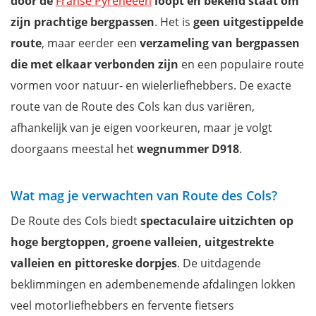
door de
Franse Pyreneeën
loopt en bekend staat om
Onze route langs de Route des Cols
zijn prachtige bergpassen
. Het is
geen uitgestippelde
Hoe bereik je de Route des Cols?
route
, maar eerder een
verzameling van bergpassen
Wat is de beste reistijd voor de Route des Cols?
die met elkaar verbonden zijn
en een populaire route
Mis niets met onze reisgids Occitanië
vormen voor natuur- en wielerliefhebbers. De exacte
route van de Route des Cols kan dus variëren,
afhankelijk van je eigen voorkeuren, maar je volgt
doorgaans meestal het
wegnummer D918
.
Wat mag je verwachten van Route des Cols?
De Route des Cols biedt
spectaculaire uitzichten op
hoge bergtoppen, groene valleien, uitgestrekte
valleien en pittoreske dorpjes
. De uitdagende
beklimmingen en adembenemende afdalingen lokken
veel motorliefhebbers en fervente fietsers