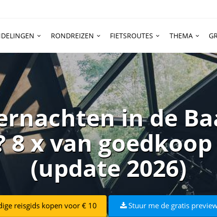
DELINGEN
RONDREIZEN
FIETSROUTES
THEMA
GR
rnachten in de Ba
8 x van goedkoop 
(update 2026)
dige reisgids kopen voor € 10
Stuur me de gratis preview