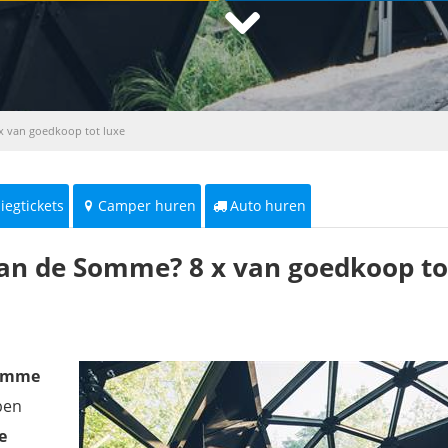
x van goedkoop tot luxe
liegtickets
Camper huren
Auto huren
an de Somme? 8 x van goedkoop to
Somme
ben
e