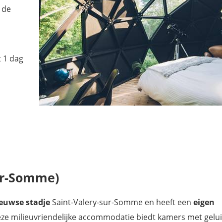
 de
t 1 dag
sur-Somme)
eeuwse
stadje
Saint-Valery-sur-Somme en heeft een
eigen
eze milieuvriendelijke accommodatie biedt kamers met gelui