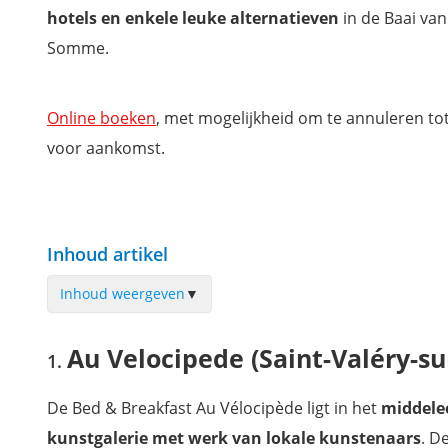
hotels en enkele leuke alternatieven
in de Baai van
Somme.
Online boeken
, met mogelijkheid om te annuleren to
voor aankomst.
Inhoud artikel
Inhoud weergeven
▼
Au Velocipede (Saint-Valéry-sur-Somme)
Au Velocipede (Saint-Valéry-
Villa Jean-Bart (Saint-Valéry-sur-Somme)
Hotel Le Prieuré et La Résidence (Amiens)
De Bed & Breakfast Au Vélocipède ligt in het
middel
Appartement Les Augustins (Amiens)
kunstgalerie met werk van lokale kunstenaars
. D