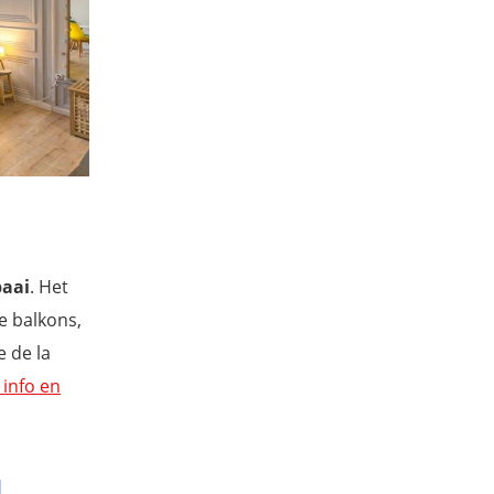
baai
. Het
e balkons,
 de la
info en