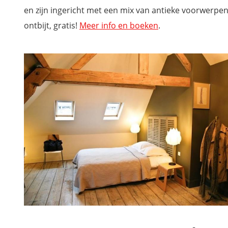
Pierre & Vacances Premium (Le Crotoy)
en zijn ingericht met
een mix van antieke voorwerpen
Domaine Du Val (Grand-Laviers)
ontbijt, gratis!
Meer info en boeken
.
La Villa Antalya (Ault)
Le Cise, The Originals Relais (Ault)
Met onze reisgids door de Baai van de Somme