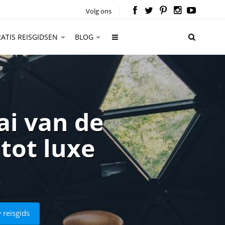
Volg ons
ATIS REISGIDSEN
BLOG
ai van de
tot luxe
 reisgids