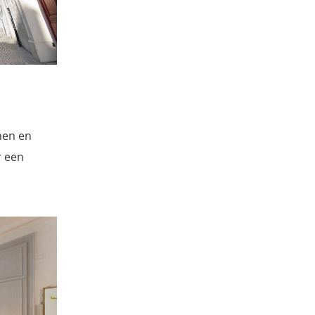
nen en
r een