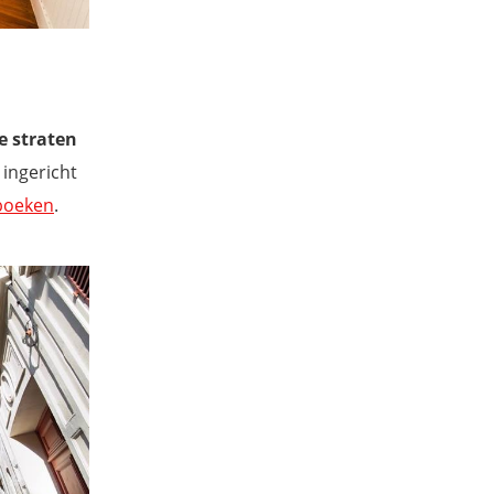
e straten
 ingericht
 boeken
.