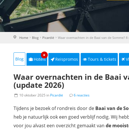
Home
Blog
Picardië
Waar overnachten in de Baai van de Somme? 8 
★
Blog
Hotels
Reispromos
Tours & tickets
V
Waar overnachten in de Baai v
(update 2026)
10 oktober 2025 in
Picardië
6 reacties
Tijdens je bezoek of rondreis door de
Baai van de 
heb je natuurlijk ook een goed verblijf nodig. Wij heb
voor jou alvast een overzicht gemaakt van
de mooist