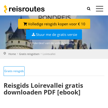
Volledige reisgids kopen voor € 10
Stuur me de gratis versie
Onderdeel van de volledige reisgids
Home
Gratis reisgidsen
Loirevallei
Gratis reisgids
Reisgids Loirevallei gratis
downloaden PDF [ebook]