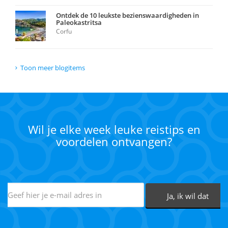
Ontdek de 10 leukste bezienswaardigheden in
Paleokastritsa
Corfu
Toon meer blogitems
Wil je elke week leuke reistips en
voordelen ontvangen?