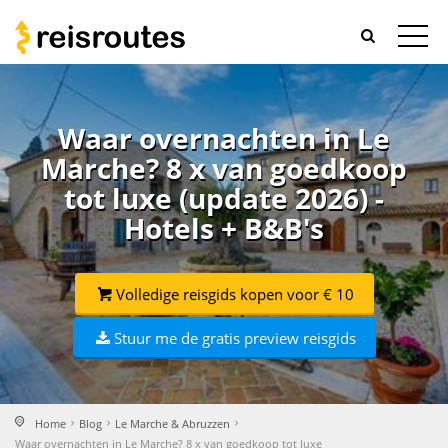
Waar overnachten in Le
Marche? 8 x van goedkoop
tot luxe (update 2026) -
Hotels + B&B's
Volledige reisgids kopen voor € 10
Stuur me de gratis preview reisgids
Home
Blog
Le Marche & Abruzzen
Waar overnachten in Le Marche? 8 x van goedkoop tot luxe