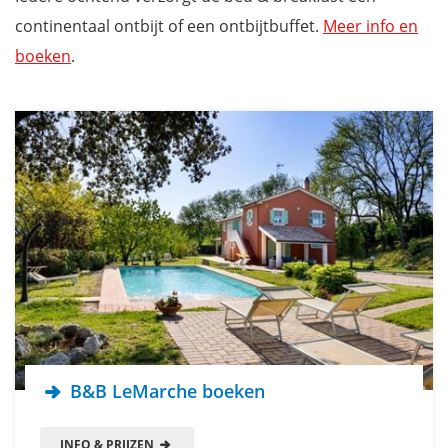
continentaal ontbijt of een ontbijtbuffet.
Meer info en
boeken
.
B&B LeMarche boeken
INFO & PRIJZEN