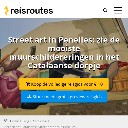
Street art in Penelles: zie de
mooiste
muurschildereringen in het
Catalaanse dorpje
Koop de volledige reisgids voor € 10
Stuur me de gratis preview reisgids
Home
Blog
Catalonië
Bezoek het Catalaanse Street art dorpje Penelles