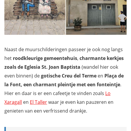
Naast de muurschilderingen passeer je ook nog langs
het
roodkleurige gemeentehuis
,
charmante kerkjes
zoals de Eglesia St. Joan Baptista
(wandel hier ook
even binnen) de
gotische Creu del Terme
en
Plaça de
la Font, een charmant pleintje met een fonteintje
.
Hier en daar is er een cafeetje te vinden zoals
Lo
Xaragall
en
El Taller
waar je even kan pauzeren en
genieten van een verfrissend drankje.