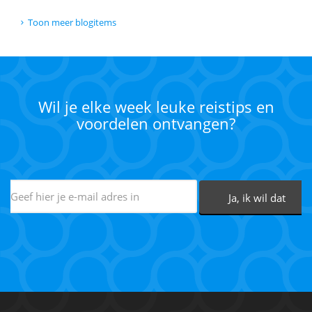
Toon meer blogitems
Wil je elke week leuke reistips en
voordelen ontvangen?