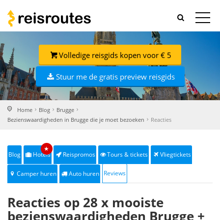
Volledige reisgids kopen voor € 5
Stuur me de gratis preview reisgids
Home
Blog
Brugge
Bezienswaardigheden in Brugge die je moet bezoeken
Reacties
★
Blog
Hotels
Reispromos
Tours & tickets
Vliegtickets
Reviews
Camper huren
Auto huren
Reacties op 28 x mooiste
bezienswaardigheden Brugge +