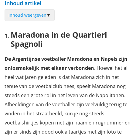
Inhoud artikel
Inhoud weergeven
▼
Maradona in de Quartieri Spagnoli
Maradona in de Quartieri
Iside van Francisco Bosoletti
Spagnoli
Vico Totò in de Napolitaanse wijk Quartieri Spagnoli
San Gennaro van Jorit
De Argentijnse voetballer Maradona en
Napels
zijn
Cucù..Tetè van Diavù
onlosmakelijk met elkaar verbonden
. Hoewel het al
Speranza Nascosta - Francisco Bosoletti
heel wat jaren geleden is dat Maradona zich in het
Maradona - Jorit
tenue van de voetbalclub hees, speelt Maradona nog
Madonna con la pistola van Banksy
steeds een grote rol in het leven van de Napolitanen.
De engel van Zilda
Afbeeldingen van de voetballer zijn veelvuldig terug te
Care for knowledge van MP5
vinden in het straatbeeld, kun je nog steeds
Waar overnachten in Napels?
voetbalshirtjes kopen met zijn naam en rugnummer en
Wil jij ook niets missen tijdens je bezoek aan Napels?
zijn er sinds zijn dood ook altaartjes met zijn foto te