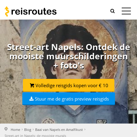
Street-art Napels: Ontdek de
mooiste muurschilderingen
+ foto's
Volledige reisgids kopen voor € 10
Stuur me de gratis preview reisgids
Home
Blog
Baai van Napels en Amalfikust
Street-art in Napels: de mooiste murals