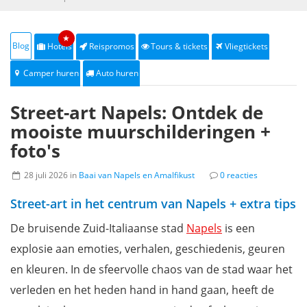
★
Blog
Hotels
Reispromos
Tours & tickets
Vliegtickets
Camper huren
Auto huren
Street-art Napels: Ontdek de
mooiste muurschilderingen +
foto's
28 juli 2026 in
Baai van Napels en Amalfikust
0 reacties
Street-art in het centrum van Napels + extra tips
De bruisende Zuid-Italiaanse stad
Napels
is een
explosie aan emoties, verhalen, geschiedenis, geuren
en kleuren. In de sfeervolle chaos van de stad waar het
verleden en het heden hand in hand gaan, heeft de