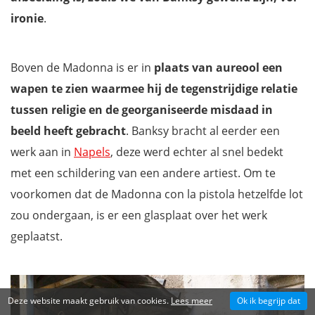
ironie
.
Boven de Madonna is er in
plaats van aureool een
wapen te zien waarmee hij de tegenstrijdige relatie
tussen religie en de georganiseerde misdaad in
beeld heeft gebracht
. Banksy bracht al eerder een
werk aan in
Napels
, deze werd echter al snel bedekt
met een schildering van een andere artiest. Om te
voorkomen dat de Madonna con la pistola hetzelfde lot
zou ondergaan, is er een glasplaat over het werk
geplaatst.
Deze website maakt gebruik van cookies.
Lees meer
Ok ik begrijp dat