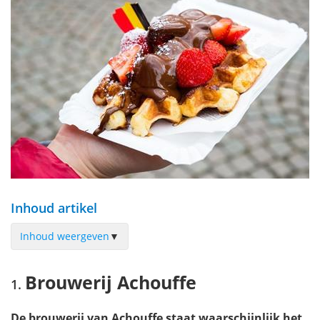
Inhoud artikel
Inhoud weergeven
▼
Brouwerij Achouffe
Brouwerij Achouffe
Abdij van Maredsous
Brouwerij Rochefort
De brouwerij van Achouffe staat waarschijnlijk het