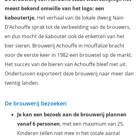
Luikse wafels
meest bekend omwille van het logo: een
Bier- en Pékètmuseum Anthisnes
kaboutertje.
Het verhaal van de lokale dwerg Nain
Brouwerij Bellevaux
D’Achouffe sprak tot de verbeelding van de brouwers,
Chocoladefabriek Darcis
en dus mocht de kabouter ook de etiketten van het
Confiturie Saint-Amour
bier sieren. Brouwerij Achouffe in Houffalize bracht
The Owl Distillery
voor de eerste keer in 1982 een brouwsel op de markt.
Ardense Ham
Het succes van de bieren van Achouffe bleef niet uit.
Château de la Poste, Maillen
Ondertussen exporteert deze brouwerij naar meer dan
Le Château De Balmoral, Spa
twintig landen.
Forest Cube, Oignies
Mis niets met onze reisgids Belgische Ardennen
De brouwerij bezoeken
Je kan een bezoek aan de brouwerij plannen
vanaf 6 personen
, met een maximum van 25.
Kinderen tellen niet mee in het totale aantal