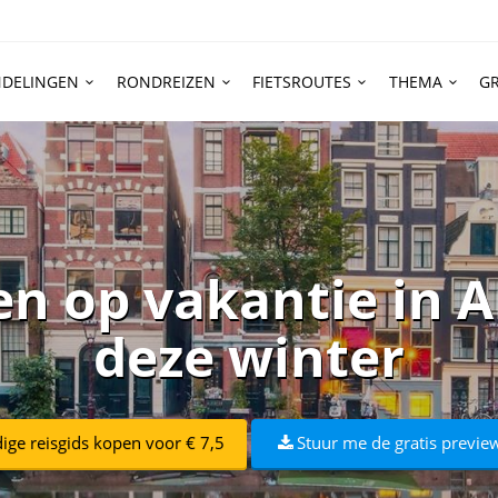
DELINGEN
RONDREIZEN
FIETSROUTES
THEMA
GR
en op vakantie in
deze winter
dige reisgids kopen voor € 7,5
Stuur me de gratis preview