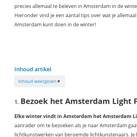
precies allemaal te beleven in Amsterdam in de winte
Hieronder vind je een aantal tips over wat je allemaal
Amsterdam kunt doen in de winter!
Inhoud artikel
Inhoud weergeven
▼
Bezoek het Amsterdam Light Festival
Bezoek het Amsterdam Light F
Bezoek het Rijksmuseum
Boek een rondvaart
Elke winter vindt in Amsterdam het Amsterdam Lig
Wil jij ook niets missen tijdens jouw verblijf in Amsterdam?
aanrader om te bezoeken als je naar Amsterdam gaat i
lichtkunstwerken van beroemde lichtkunstenaars. Je