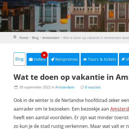
Home
Blog
Amsterdam
Wat te doen op vakantie in Amsterdam deze
★
Blog
Hotels
Reispromos
Tours & tickets
V
Wat te doen op vakantie in A
30 september 2022 in
Amsterdam
0 reacties
Ook in de winter is de Nerlandse hoofdstad zeker ee
aanrader om te bezoeken. Een bezoekje aan
Amster
heeft een aantal voordelen. Er zijn wat minder toeris
zo kun je de stad rustig verkennen. Maar wat valt er 