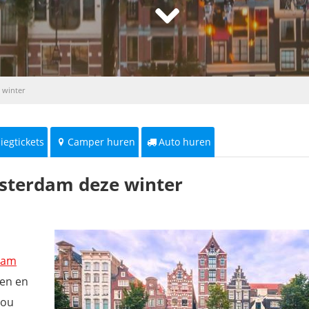
 winter
liegtickets
Camper huren
Auto huren
msterdam deze winter
n
dam
ten en
nou