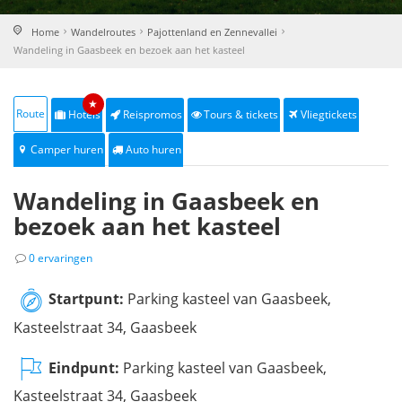
Home
Wandelroutes
Pajottenland en Zennevallei
Wandeling in Gaasbeek en bezoek aan het kasteel
★
Route
Hotels
Reispromos
Tours & tickets
Vliegtickets
Camper huren
Auto huren
Wandeling in Gaasbeek en
bezoek aan het kasteel
0 ervaringen
Startpunt:
Parking kasteel van Gaasbeek,
Kasteelstraat 34, Gaasbeek
Eindpunt:
Parking kasteel van Gaasbeek,
Kasteelstraat 34, Gaasbeek