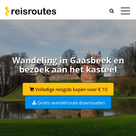
Wandeling in Gaasbeek en
bezoek aan het kasteel
Volledige reisgids kopen voor € 10
Gratis wandelroute downloaden