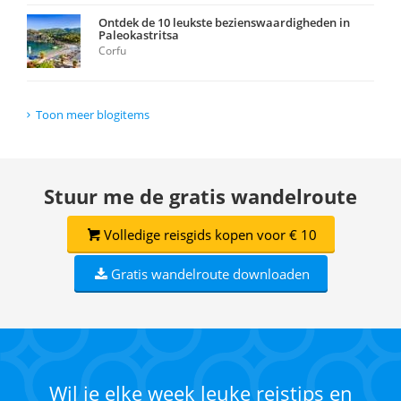
Ontdek de 10 leukste bezienswaardigheden in
Paleokastritsa
Corfu
Toon meer blogitems
Stuur me de gratis wandelroute
Volledige reisgids kopen voor € 10
Gratis wandelroute downloaden
Wil je elke week leuke reistips en