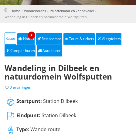
Home
Wandelroutes
Pajottenland en Zennevallei
Wandeling in Dilbeek en natuurdomein Wolfsputten
★
Route
Hotels
Reispromos
Tours & tickets
Vliegtickets
Camper huren
Auto huren
Wandeling in Dilbeek en
natuurdomein Wolfsputten
0 ervaringen
Startpunt:
Station Dilbeek
Eindpunt:
Station Dilbeek
Type:
Wandelroute