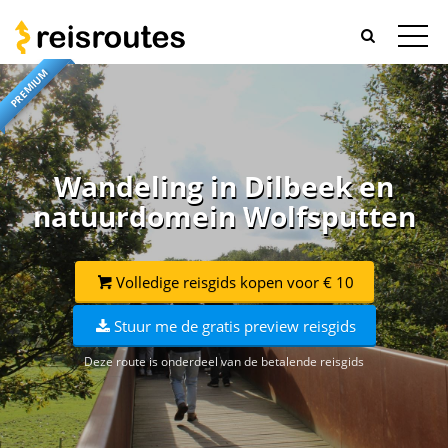
PREMIUM
Wandeling in Dilbeek en
natuurdomein Wolfsputten
Volledige reisgids kopen voor € 10
Stuur me de gratis preview reisgids
Deze route is onderdeel van de betalende reisgids