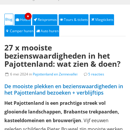
★
Blog
Hotels
Reispromos
Tours & tickets
Vliegtickets
Camper huren
Auto huren
27 x mooiste
bezienswaardigheden in het
Pajottenland: wat zien & doen?
6 mei 2024 in
Pajottenland en Zennevallei
5 reacties
De mooiste plekken en bezienswaardigheden in
het Pajottenland bezoeken + verblijftips
Het Pajottenland is een prachtige streek vol
glooiende landschappen, Brabantse trekpaarden,
kasteeldomeinen en brouwerijen
. Vijf eeuwen
geleden schilderde Pieter Bruegel zijn mooiste werken