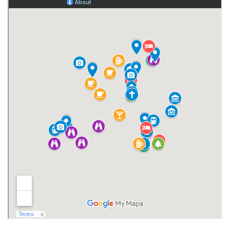
Huis van Herman Teirlinck
FeliXart Museum
Cort Distillery
Natuurdomein Wolfsputten
Cultuurcentrum Westrand
Tramsite van Schepdaal
Pedemolen
In de Rustberg
Het kasteelpark van Gaasbeek en Sint-Gertrudiskapel
Kasteel van Gaasbeek
Hertboommolen (Zepposmolen)
Leuke cafeetjes in het Pajottenland
Huisje Mostinckx
Waer Waters
Brouwerij De Troch