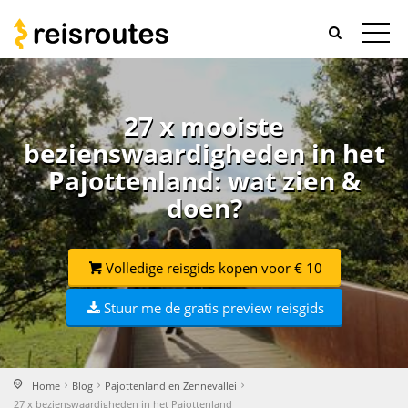
27 x mooiste
bezienswaardigheden in het
Pajottenland: wat zien &
doen?
Volledige reisgids kopen voor € 10
Stuur me de gratis preview reisgids
Home
Blog
Pajottenland en Zennevallei
27 x bezienswaardigheden in het Pajottenland