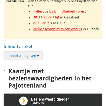
Verblijven
Aan te raden verblijven in het Pajottenland
zijn:
Hallerbos B&B in Bluebell Forest
B&B Het Verblijf
in Gaasbeek
Villa Servais
in Halle
Welnesscomplex Waer Waters
in Dilbeek
Inhoud artikel
Inhoud weergeven
▼
Kaartje met bezienswaardigheden in het Pajottenland
Kaartje met
Halle en de Sint-Martinusbasiliek
bezienswaardigheden in het
Spot de street art van Halle
Pajottenland
Hallerbos
Malakoffdomein
Brouwerij Boon