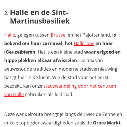
Den Dikke van Pamel
Halle en de Sint-
Sint-Waltrudismolen en de Boesmolen
Martinusbasiliek
Landschapskubussen
Mijnwerkerslamp, station van Tollembeek
Halle
, gelegen tussen
Brussel
en het Pajottenland,
is
Urbanus van Anus
bekend om haar carnaval, het
Hallerbos
en haar
Kaatssport
(Geuze)bieren
. Het is een kleine stad
waar erfgoed en
Waar overnachten in het Pajottenland?
hippe plekken elkaar afwisselen
. De mix van
Download je gratis reisgids Pajottenland
eeuwenoude tradities en moderne stadsvernieuwing
hangt hier in de lucht. Wie de stad voor het eerst
bezoekt, kan onze
stadswandeling door het centrum
van Halle
gebruiken als leidraad.
Deze wandelroute brengt je langs de rivier de Zenne en
enkele topbezienswaardigheden zoals de
Grote Markt