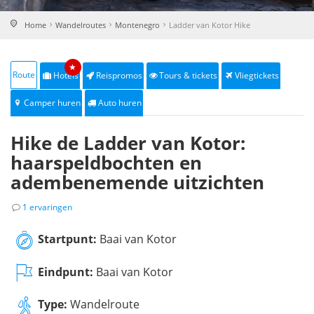
Home
Wandelroutes
Montenegro
Ladder van Kotor Hike
★
Route
Hotels
Reispromos
Tours & tickets
Vliegtickets
Camper huren
Auto huren
Hike de Ladder van Kotor:
haarspeldbochten en
adembenemende uitzichten
1 ervaringen
Startpunt:
Baai van Kotor
Eindpunt:
Baai van Kotor
Type:
Wandelroute