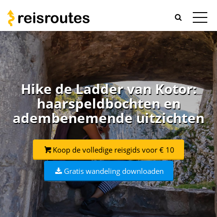
Hike de Ladder van Kotor:
haarspeldbochten en
adembenemende uitzichten
Koop de volledige reisgids voor € 10
Gratis wandeling downloaden