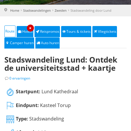
Home
Stadswandelingen
Zweden
Stadswandeling door Lund
★
Route
Hotels
Reispromos
Tours & tickets
Vliegtickets
Camper huren
Auto huren
Stadswandeling Lund: Ontdek
de universiteitsstad + kaartje
0 ervaringen
Startpunt:
Lund Kathedraal
Eindpunt:
Kasteel Torup
Type:
Stadswandeling